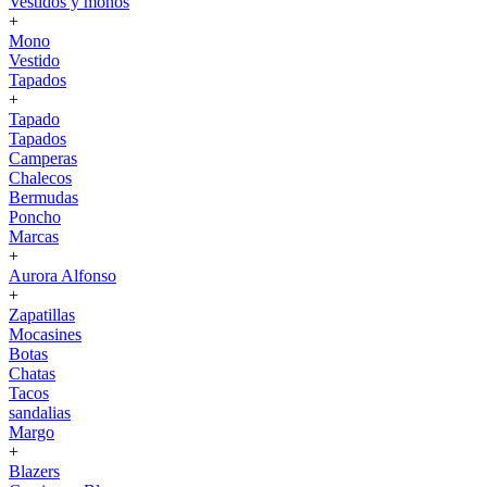
Vestidos y monos
+
Mono
Vestido
Tapados
+
Tapado
Tapados
Camperas
Chalecos
Bermudas
Poncho
Marcas
+
Aurora Alfonso
+
Zapatillas
Mocasines
Botas
Chatas
Tacos
sandalias
Margo
+
Blazers