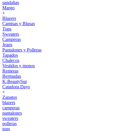
sandalias
Margo
+
Blazers
Camisas y Blusas
Tops
Sweaters
Camperas
Jeans
Pantalones y Polleras
Tapados
Chalecos
Vestidos y monos
Remeras
Bermudas
K-BeautySur
Catadora Days
+
Zapatos
blazers
camperas
pantalones
sweaters
polleras
tops