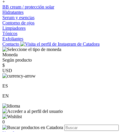
+
BB cream / protección solar
Hidratantes
Serum y esencias
Contorno de ojos
Limpiadores
Tónicos
Exfoliantes
Contacto
Moneda
Según producto
$
USD
ES
EN
0