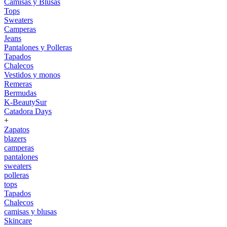
Camisas y Blusas
Tops
Sweaters
Camperas
Jeans
Pantalones y Polleras
Tapados
Chalecos
Vestidos y monos
Remeras
Bermudas
K-BeautySur
Catadora Days
+
Zapatos
blazers
camperas
pantalones
sweaters
polleras
tops
Tapados
Chalecos
camisas y blusas
Skincare