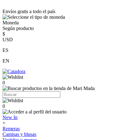
Envíos gratis a todo el país
Moneda
Según producto
$
USD
ES
EN
0
0
New In
+
Remeras
Camisas y blusas
Vestidos y monos