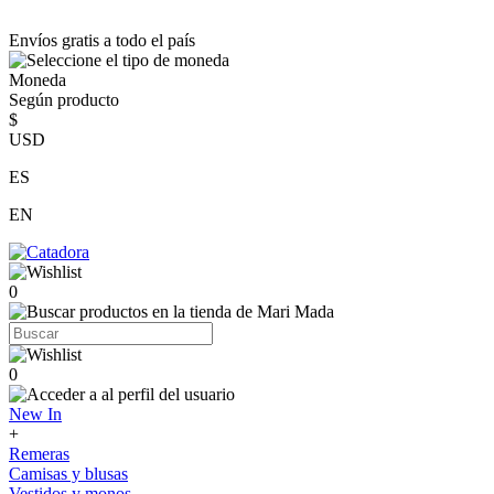
Envíos gratis a todo el país
Moneda
Según producto
$
USD
ES
EN
0
0
New In
+
Remeras
Camisas y blusas
Vestidos y monos