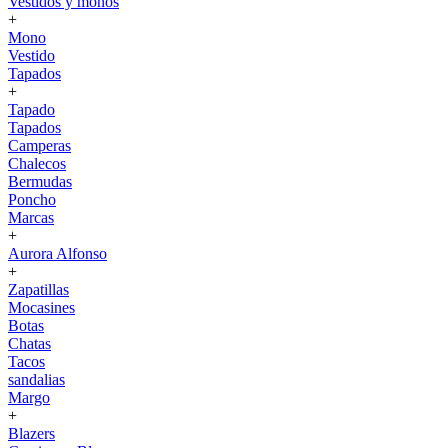
Vestidos y monos
+
Mono
Vestido
Tapados
+
Tapado
Tapados
Camperas
Chalecos
Bermudas
Poncho
Marcas
+
Aurora Alfonso
+
Zapatillas
Mocasines
Botas
Chatas
Tacos
sandalias
Margo
+
Blazers