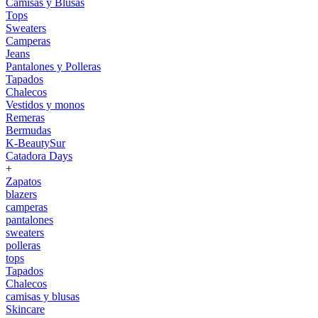
Camisas y Blusas
Tops
Sweaters
Camperas
Jeans
Pantalones y Polleras
Tapados
Chalecos
Vestidos y monos
Remeras
Bermudas
K-BeautySur
Catadora Days
+
Zapatos
blazers
camperas
pantalones
sweaters
polleras
tops
Tapados
Chalecos
camisas y blusas
Skincare