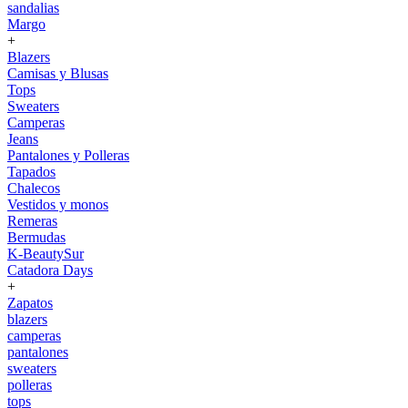
sandalias
Margo
+
Blazers
Camisas y Blusas
Tops
Sweaters
Camperas
Jeans
Pantalones y Polleras
Tapados
Chalecos
Vestidos y monos
Remeras
Bermudas
K-BeautySur
Catadora Days
+
Zapatos
blazers
camperas
pantalones
sweaters
polleras
tops