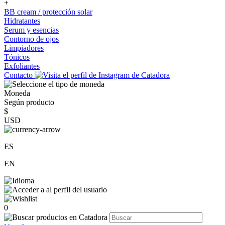
+
BB cream / protección solar
Hidratantes
Serum y esencias
Contorno de ojos
Limpiadores
Tónicos
Exfoliantes
Contacto
Moneda
Según producto
$
USD
ES
EN
0