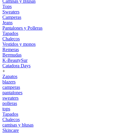
Camisas y Blusas
Tops
Sweaters
Camperas
Jeans
Pantalones y Polleras
Tapados
Chalecos
Vestidos y monos
Remeras
Bermudas
K-BeautySur
Catadora Days
+
Zapatos
blazers
camperas
pantalones
sweaters
polleras
tops
Tapados
Chalecos
camisas y blusas
Skincare