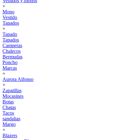
Vestidos y monos
+
Mono
Vestido
Tapados
+
Tapado
Tapados
Camperas
Chalecos
Bermudas
Poncho
Marcas
+
Aurora Alfonso
+
Zapatillas
Mocasines
Botas
Chatas
Tacos
sandalias
Margo
+
Blazers