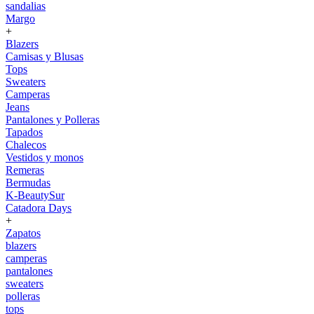
sandalias
Margo
+
Blazers
Camisas y Blusas
Tops
Sweaters
Camperas
Jeans
Pantalones y Polleras
Tapados
Chalecos
Vestidos y monos
Remeras
Bermudas
K-BeautySur
Catadora Days
+
Zapatos
blazers
camperas
pantalones
sweaters
polleras
tops