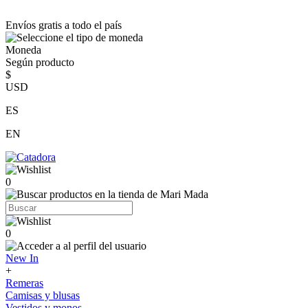
Envíos gratis a todo el país
Moneda
Según producto
$
USD
ES
EN
0
0
New In
+
Remeras
Camisas y blusas
Vestidos y monos