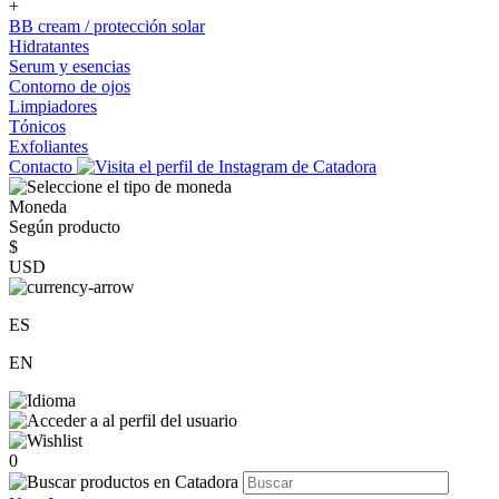
+
BB cream / protección solar
Hidratantes
Serum y esencias
Contorno de ojos
Limpiadores
Tónicos
Exfoliantes
Contacto
Moneda
Según producto
$
USD
ES
EN
0