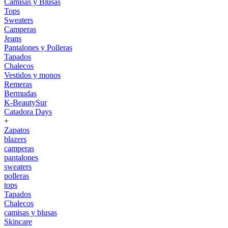
Camisas y Blusas
Tops
Sweaters
Camperas
Jeans
Pantalones y Polleras
Tapados
Chalecos
Vestidos y monos
Remeras
Bermudas
K-BeautySur
Catadora Days
+
Zapatos
blazers
camperas
pantalones
sweaters
polleras
tops
Tapados
Chalecos
camisas y blusas
Skincare