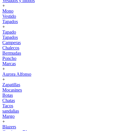
Vestidos y monos
+
Mono
Vestido
Tapados
+
Tapado
Tapados
Camperas
Chalecos
Bermudas
Poncho
Marcas
+
Aurora Alfonso
+
Zapatillas
Mocasines
Botas
Chatas
Tacos
sandalias
Margo
+
Blazers