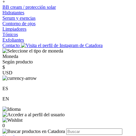
+
BB cream / protección solar
Hidratantes
Serum y esencias
Contorno de ojos
Limpiadores
Tónicos
Exfoliantes
Contacto
Moneda
Según producto
$
USD
ES
EN
0