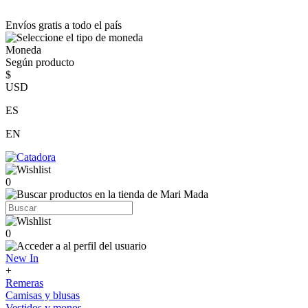
Envíos gratis a todo el país
Moneda
Según producto
$
USD
ES
EN
0
0
New In
+
Remeras
Camisas y blusas
Vestidos y monos