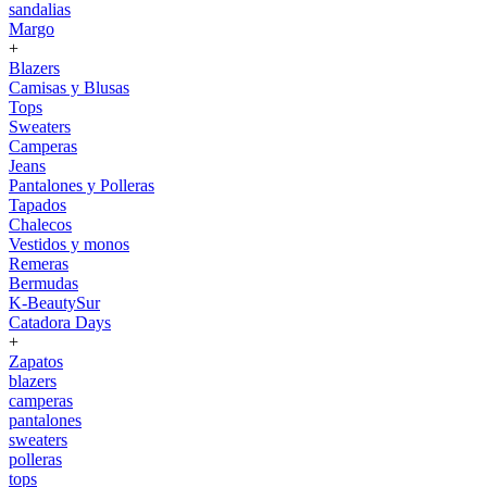
sandalias
Margo
+
Blazers
Camisas y Blusas
Tops
Sweaters
Camperas
Jeans
Pantalones y Polleras
Tapados
Chalecos
Vestidos y monos
Remeras
Bermudas
K-BeautySur
Catadora Days
+
Zapatos
blazers
camperas
pantalones
sweaters
polleras
tops