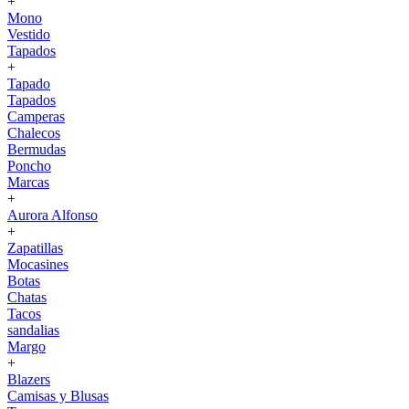
+
Mono
Vestido
Tapados
+
Tapado
Tapados
Camperas
Chalecos
Bermudas
Poncho
Marcas
+
Aurora Alfonso
+
Zapatillas
Mocasines
Botas
Chatas
Tacos
sandalias
Margo
+
Blazers
Camisas y Blusas