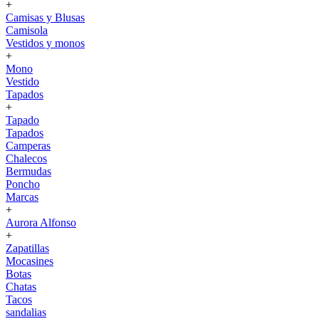
+
Camisas y Blusas
Camisola
Vestidos y monos
+
Mono
Vestido
Tapados
+
Tapado
Tapados
Camperas
Chalecos
Bermudas
Poncho
Marcas
+
Aurora Alfonso
+
Zapatillas
Mocasines
Botas
Chatas
Tacos
sandalias