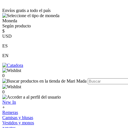
Envíos gratis a todo el país
Moneda
Según producto
$
USD
ES
EN
0
0
New In
+
Remeras
Camisas y blusas
Vestidos y monos
zapatos