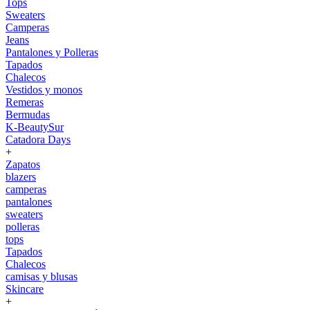
Tops
Sweaters
Camperas
Jeans
Pantalones y Polleras
Tapados
Chalecos
Vestidos y monos
Remeras
Bermudas
K-BeautySur
Catadora Days
+
Zapatos
blazers
camperas
pantalones
sweaters
polleras
tops
Tapados
Chalecos
camisas y blusas
Skincare
+