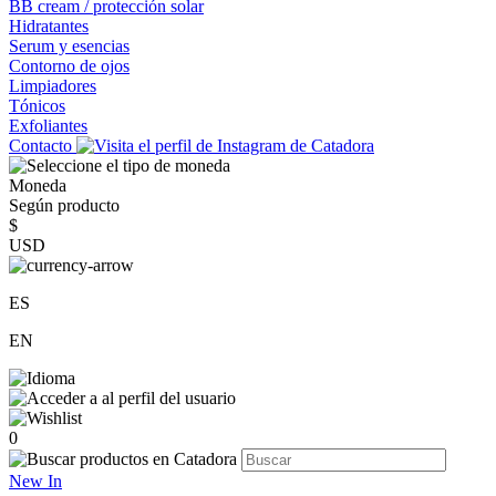
BB cream / protección solar
Hidratantes
Serum y esencias
Contorno de ojos
Limpiadores
Tónicos
Exfoliantes
Contacto
Moneda
Según producto
$
USD
ES
EN
0
New In