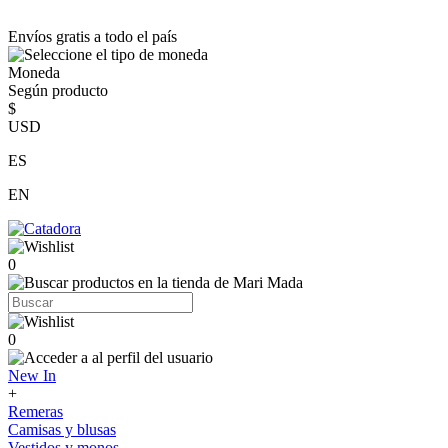
Envíos gratis a todo el país
Moneda
Según producto
$
USD
ES
EN
0
0
New In
+
Remeras
Camisas y blusas
Vestidos y monos