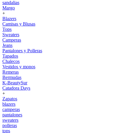
sandalias
Margo
+
Blazers
Camisas y Blusas
Tops
Sweaters
Camperas
Jeans
Pantalones y Polleras
Tapados
Chalecos
Vestidos y monos
Remeras
Bermudas
K-BeautySur
Catadora Days
+
Zapatos
blazers
camperas
pantalones
sweaters
polleras
tops