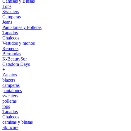
Camisas y Blusas
Tops
Sweaters
Camperas
Jeans
Pantalones y Polleras
Tapados
Chalecos
Vestidos y monos
Remeras
Bermudas
K-BeautySur
Catadora Days
+
Zapatos
blazers
camperas
pantalones
sweaters
polleras
tops
Tapados
Chalecos
camisas y blusas
Skincare