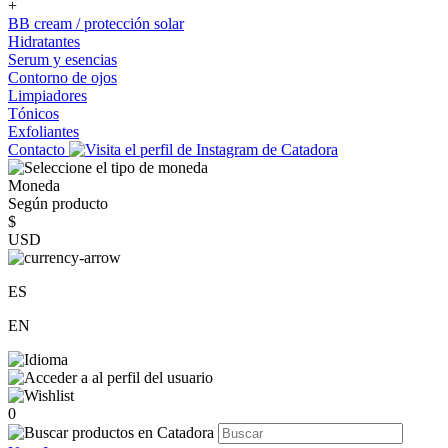
+
BB cream / protección solar
Hidratantes
Serum y esencias
Contorno de ojos
Limpiadores
Tónicos
Exfoliantes
Contacto
Moneda
Según producto
$
USD
ES
EN
0