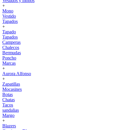
Vestidos y monos
+
Mono
Vestido
Tapados
+
Tapado
Tapados
Camperas
Chalecos
Bermudas
Poncho
Marcas
+
Aurora Alfonso
+
Zapatillas
Mocasines
Botas
Chatas
Tacos
sandalias
Margo
+
Blazers