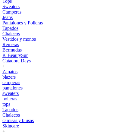
Tops
Sweaters
Camperas
Jeans
Pantalones y Polleras
Tapados
Chalecos
Vestidos y monos
Remeras
Bermudas
K-BeautySur
Catadora Days
+
Zapatos
blazers
camperas
pantalones
sweaters
polleras
tops
Tapados
Chalecos
camisas y blusas
Skincare
+