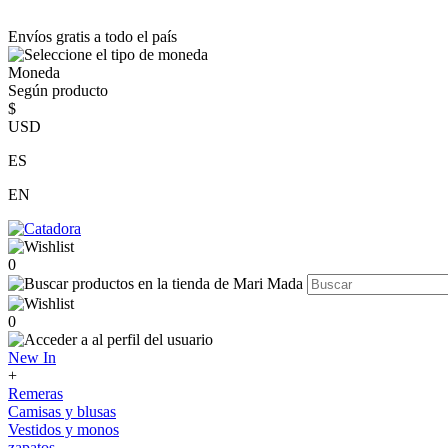
Envíos gratis a todo el país
Moneda
Según producto
$
USD
ES
EN
0
0
New In
+
Remeras
Camisas y blusas
Vestidos y monos
zapatos