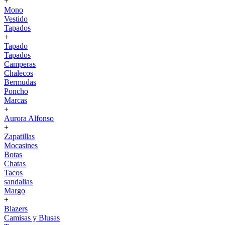
+
Mono
Vestido
Tapados
+
Tapado
Tapados
Camperas
Chalecos
Bermudas
Poncho
Marcas
+
Aurora Alfonso
+
Zapatillas
Mocasines
Botas
Chatas
Tacos
sandalias
Margo
+
Blazers
Camisas y Blusas