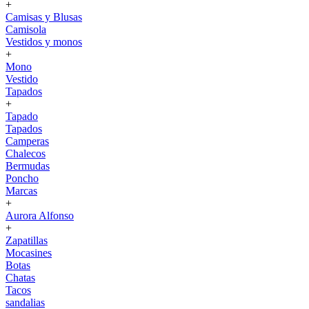
+
Camisas y Blusas
Camisola
Vestidos y monos
+
Mono
Vestido
Tapados
+
Tapado
Tapados
Camperas
Chalecos
Bermudas
Poncho
Marcas
+
Aurora Alfonso
+
Zapatillas
Mocasines
Botas
Chatas
Tacos
sandalias