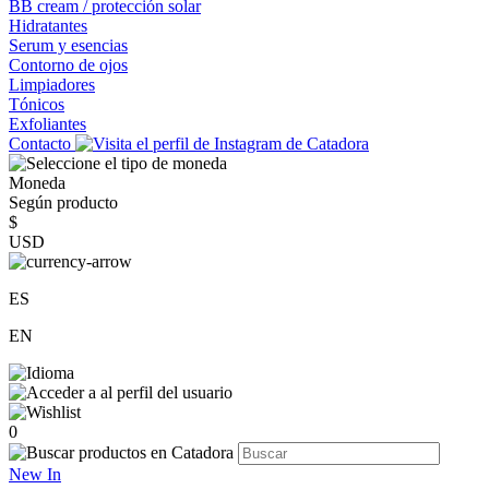
BB cream / protección solar
Hidratantes
Serum y esencias
Contorno de ojos
Limpiadores
Tónicos
Exfoliantes
Contacto
Moneda
Según producto
$
USD
ES
EN
0
New In