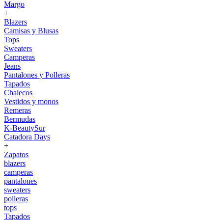
Margo
+
Blazers
Camisas y Blusas
Tops
Sweaters
Camperas
Jeans
Pantalones y Polleras
Tapados
Chalecos
Vestidos y monos
Remeras
Bermudas
K-BeautySur
Catadora Days
+
Zapatos
blazers
camperas
pantalones
sweaters
polleras
tops
Tapados