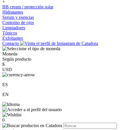
+
BB cream / protección solar
Hidratantes
Serum y esencias
Contorno de ojos
Limpiadores
Tónicos
Exfoliantes
Contacto
Moneda
Según producto
$
USD
ES
EN
0