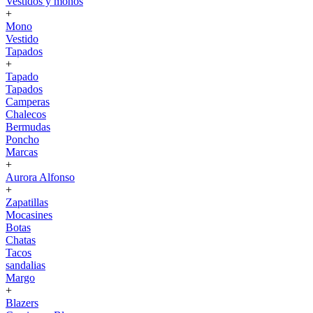
Vestidos y monos
+
Mono
Vestido
Tapados
+
Tapado
Tapados
Camperas
Chalecos
Bermudas
Poncho
Marcas
+
Aurora Alfonso
+
Zapatillas
Mocasines
Botas
Chatas
Tacos
sandalias
Margo
+
Blazers