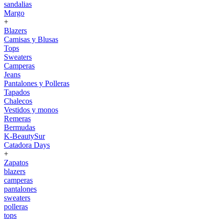
sandalias
Margo
+
Blazers
Camisas y Blusas
Tops
Sweaters
Camperas
Jeans
Pantalones y Polleras
Tapados
Chalecos
Vestidos y monos
Remeras
Bermudas
K-BeautySur
Catadora Days
+
Zapatos
blazers
camperas
pantalones
sweaters
polleras
tops