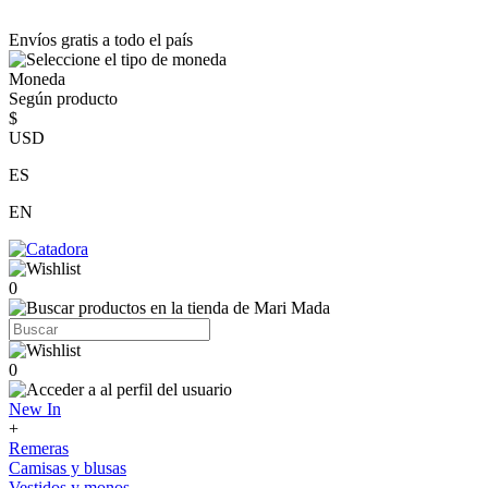
Envíos gratis a todo el país
Moneda
Según producto
$
USD
ES
EN
0
0
New In
+
Remeras
Camisas y blusas
Vestidos y monos