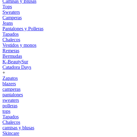
Camisas y Blusas
Tops
Sweaters
Camperas
Jeans
Pantalones y Polleras
Tapados
Chalecos
Vestidos y monos
Remeras
Bermudas
K-BeautySur
Catadora Days
+
Zapatos
blazers
camperas
pantalones
sweaters
polleras
tops
Tapados
Chalecos
camisas y blusas
Skincare