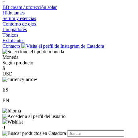
+
BB cream / protección solar
Hidratantes
Serum y esencias
Contorno de ojos
Limpiadores
Tónicos
Exfoliantes
Contacto
Moneda
Según producto
$
USD
ES
EN
0