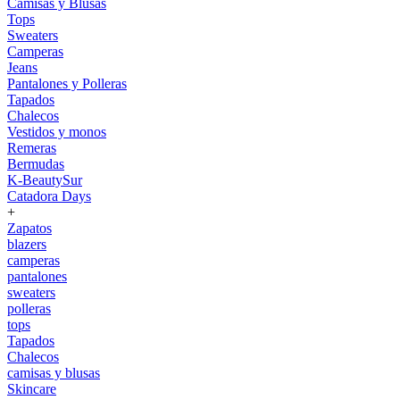
Camisas y Blusas
Tops
Sweaters
Camperas
Jeans
Pantalones y Polleras
Tapados
Chalecos
Vestidos y monos
Remeras
Bermudas
K-BeautySur
Catadora Days
+
Zapatos
blazers
camperas
pantalones
sweaters
polleras
tops
Tapados
Chalecos
camisas y blusas
Skincare