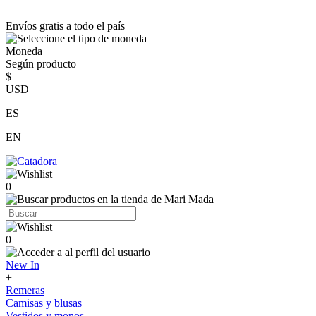
Envíos gratis a todo el país
Moneda
Según producto
$
USD
ES
EN
0
0
New In
+
Remeras
Camisas y blusas
Vestidos y monos