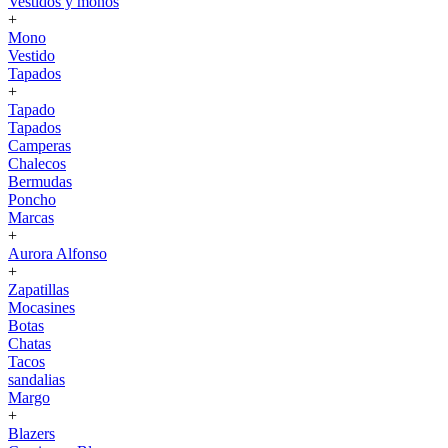
Vestidos y monos
+
Mono
Vestido
Tapados
+
Tapado
Tapados
Camperas
Chalecos
Bermudas
Poncho
Marcas
+
Aurora Alfonso
+
Zapatillas
Mocasines
Botas
Chatas
Tacos
sandalias
Margo
+
Blazers