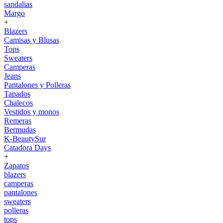
sandalias
Margo
+
Blazers
Camisas y Blusas
Tops
Sweaters
Camperas
Jeans
Pantalones y Polleras
Tapados
Chalecos
Vestidos y monos
Remeras
Bermudas
K-BeautySur
Catadora Days
+
Zapatos
blazers
camperas
pantalones
sweaters
polleras
tops