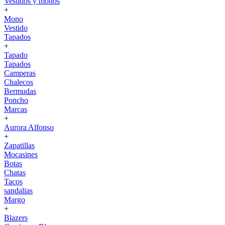
Vestidos y monos
+
Mono
Vestido
Tapados
+
Tapado
Tapados
Camperas
Chalecos
Bermudas
Poncho
Marcas
+
Aurora Alfonso
+
Zapatillas
Mocasines
Botas
Chatas
Tacos
sandalias
Margo
+
Blazers