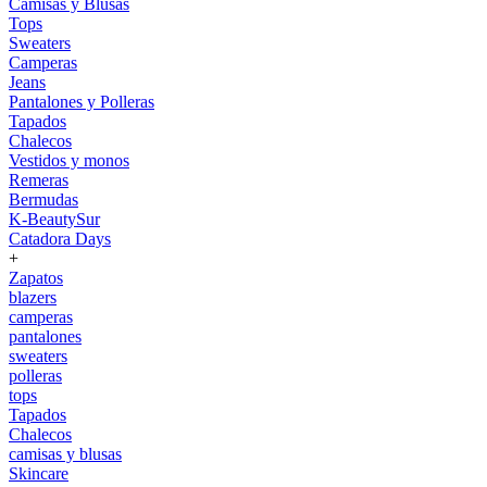
Camisas y Blusas
Tops
Sweaters
Camperas
Jeans
Pantalones y Polleras
Tapados
Chalecos
Vestidos y monos
Remeras
Bermudas
K-BeautySur
Catadora Days
+
Zapatos
blazers
camperas
pantalones
sweaters
polleras
tops
Tapados
Chalecos
camisas y blusas
Skincare