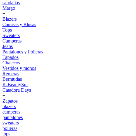
sandalias
Margo
+
Blazers
Camisas y Blusas
Tops
Sweaters
Camperas
Jeans
Pantalones y Polleras
Tapados
Chalecos
Vestidos y monos
Remeras
Bermudas
K-BeautySur
Catadora Days
+
Zapatos
blazers
camperas
pantalones
sweaters
polleras
tops