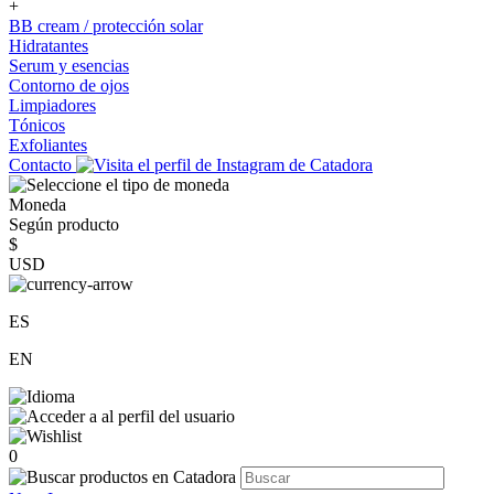
+
BB cream / protección solar
Hidratantes
Serum y esencias
Contorno de ojos
Limpiadores
Tónicos
Exfoliantes
Contacto
Moneda
Según producto
$
USD
ES
EN
0