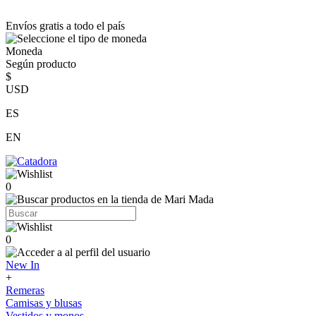
Envíos gratis a todo el país
Moneda
Según producto
$
USD
ES
EN
0
0
New In
+
Remeras
Camisas y blusas
Vestidos y monos