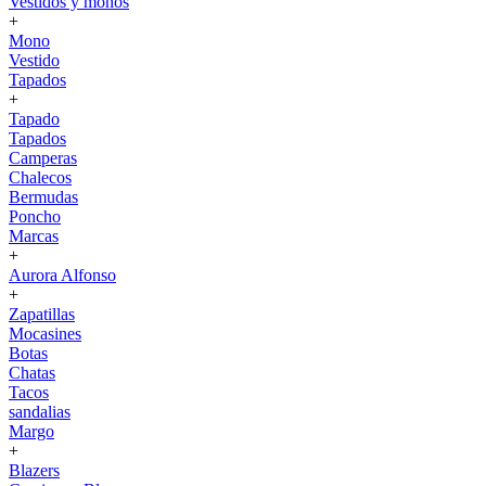
Vestidos y monos
+
Mono
Vestido
Tapados
+
Tapado
Tapados
Camperas
Chalecos
Bermudas
Poncho
Marcas
+
Aurora Alfonso
+
Zapatillas
Mocasines
Botas
Chatas
Tacos
sandalias
Margo
+
Blazers