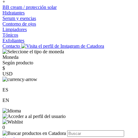
+
BB cream / protección solar
Hidratantes
Serum y esencias
Contorno de ojos
Limpiadores
Tónicos
Exfoliantes
Contacto
Moneda
Según producto
$
USD
ES
EN
0