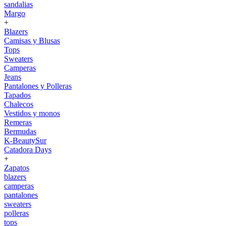
sandalias
Margo
+
Blazers
Camisas y Blusas
Tops
Sweaters
Camperas
Jeans
Pantalones y Polleras
Tapados
Chalecos
Vestidos y monos
Remeras
Bermudas
K-BeautySur
Catadora Days
+
Zapatos
blazers
camperas
pantalones
sweaters
polleras
tops