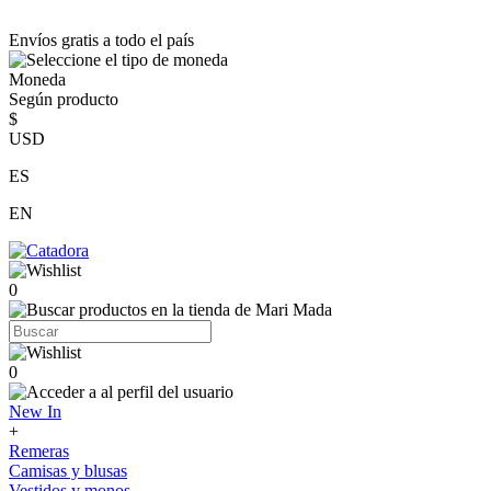
Envíos gratis a todo el país
Moneda
Según producto
$
USD
ES
EN
0
0
New In
+
Remeras
Camisas y blusas
Vestidos y monos