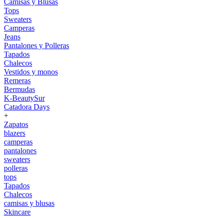
Camisas y Blusas
Tops
Sweaters
Camperas
Jeans
Pantalones y Polleras
Tapados
Chalecos
Vestidos y monos
Remeras
Bermudas
K-BeautySur
Catadora Days
+
Zapatos
blazers
camperas
pantalones
sweaters
polleras
tops
Tapados
Chalecos
camisas y blusas
Skincare