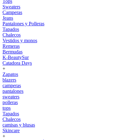
Tops
Sweaters
Camperas
Jeans
Pantalones y Polleras
Tapados
Chalecos
Vestidos y monos
Remeras
Bermudas
K-BeautySur
Catadora Days
+
Zapatos
blazers
camperas
pantalones
sweaters
polleras
tops
Tapados
Chalecos
camisas y blusas
Skincare
+