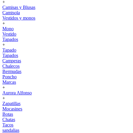
+
Camisas y Blusas
Camisola
Vestidos y monos
+
Mono
Vestido
Tapados
+
Tapado
Tapados
Camperas
Chalecos
Bermudas
Poncho
Marcas
+
Aurora Alfonso
+
Zapatillas
Mocasines
Botas
Chatas
Tacos
sandalias