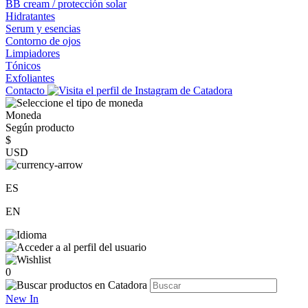
BB cream / protección solar
Hidratantes
Serum y esencias
Contorno de ojos
Limpiadores
Tónicos
Exfoliantes
Contacto
Moneda
Según producto
$
USD
ES
EN
0
New In