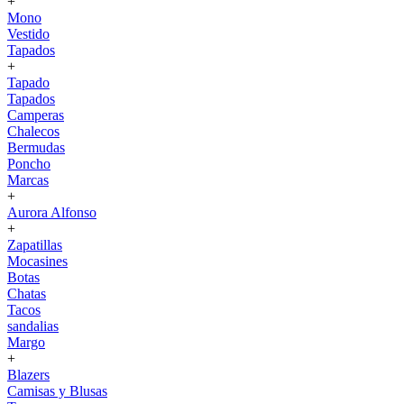
+
Mono
Vestido
Tapados
+
Tapado
Tapados
Camperas
Chalecos
Bermudas
Poncho
Marcas
+
Aurora Alfonso
+
Zapatillas
Mocasines
Botas
Chatas
Tacos
sandalias
Margo
+
Blazers
Camisas y Blusas