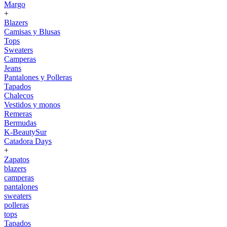
Margo
+
Blazers
Camisas y Blusas
Tops
Sweaters
Camperas
Jeans
Pantalones y Polleras
Tapados
Chalecos
Vestidos y monos
Remeras
Bermudas
K-BeautySur
Catadora Days
+
Zapatos
blazers
camperas
pantalones
sweaters
polleras
tops
Tapados