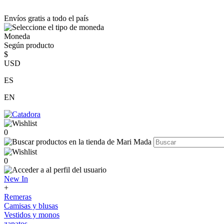
Envíos gratis a todo el país
Moneda
Según producto
$
USD
ES
EN
0
0
New In
+
Remeras
Camisas y blusas
Vestidos y monos
zapatos