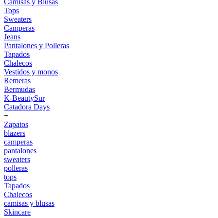
Camisas y Blusas
Tops
Sweaters
Camperas
Jeans
Pantalones y Polleras
Tapados
Chalecos
Vestidos y monos
Remeras
Bermudas
K-BeautySur
Catadora Days
+
Zapatos
blazers
camperas
pantalones
sweaters
polleras
tops
Tapados
Chalecos
camisas y blusas
Skincare