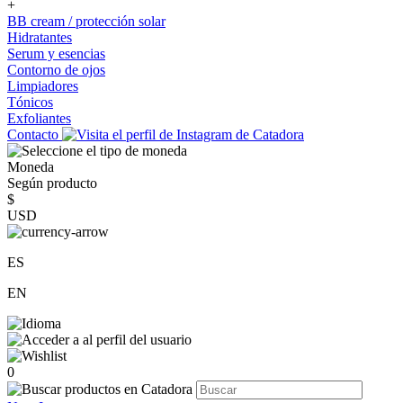
+
BB cream / protección solar
Hidratantes
Serum y esencias
Contorno de ojos
Limpiadores
Tónicos
Exfoliantes
Contacto
Moneda
Según producto
$
USD
ES
EN
0