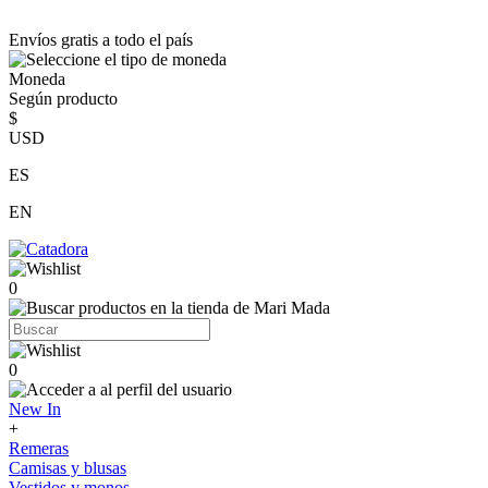
Envíos gratis a todo el país
Moneda
Según producto
$
USD
ES
EN
0
0
New In
+
Remeras
Camisas y blusas
Vestidos y monos