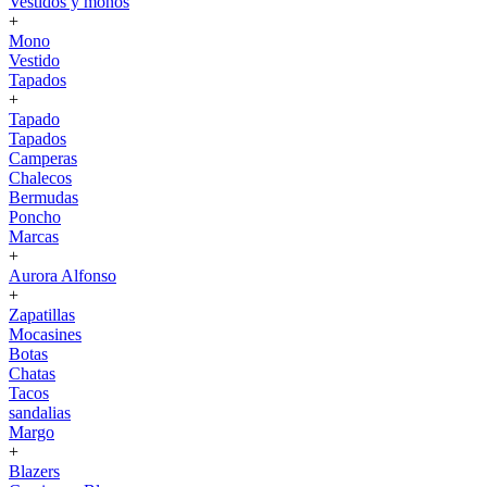
Vestidos y monos
+
Mono
Vestido
Tapados
+
Tapado
Tapados
Camperas
Chalecos
Bermudas
Poncho
Marcas
+
Aurora Alfonso
+
Zapatillas
Mocasines
Botas
Chatas
Tacos
sandalias
Margo
+
Blazers