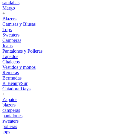
sandalias
Margo
+
Blazers
Camisas y Blusas
Tops
Sweaters
Camperas
Jeans
Pantalones y Polleras
Tapados
Chalecos
Vestidos y monos
Remeras
Bermudas
K-BeautySur
Catadora Days
+
Zapatos
blazers
camperas
pantalones
sweaters
polleras
tops