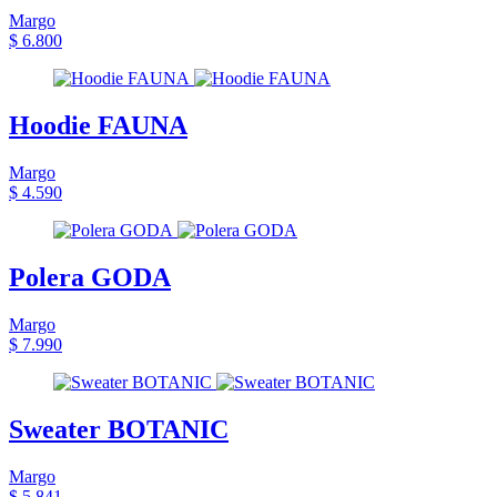
Margo
$ 6.800
Hoodie FAUNA
Margo
$ 4.590
Polera GODA
Margo
$ 7.990
Sweater BOTANIC
Margo
$ 5.841