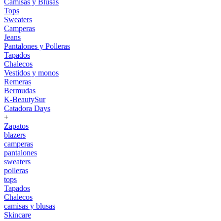
Camisas y Blusas
Tops
Sweaters
Camperas
Jeans
Pantalones y Polleras
Tapados
Chalecos
Vestidos y monos
Remeras
Bermudas
K-BeautySur
Catadora Days
+
Zapatos
blazers
camperas
pantalones
sweaters
polleras
tops
Tapados
Chalecos
camisas y blusas
Skincare