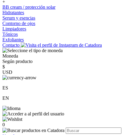
+
BB cream / protección solar
Hidratantes
Serum y esencias
Contorno de ojos
Limpiadores
Tónicos
Exfoliantes
Contacto
Moneda
Según producto
$
USD
ES
EN
0