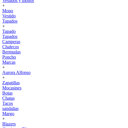
Vestidos y monos
+
Mono
Vestido
Tapados
+
Tapado
Tapados
Camperas
Chalecos
Bermudas
Poncho
Marcas
+
Aurora Alfonso
+
Zapatillas
Mocasines
Botas
Chatas
Tacos
sandalias
Margo
+
Blazers