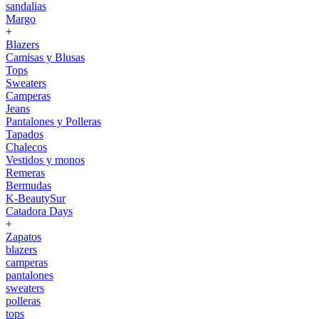
sandalias
Margo
+
Blazers
Camisas y Blusas
Tops
Sweaters
Camperas
Jeans
Pantalones y Polleras
Tapados
Chalecos
Vestidos y monos
Remeras
Bermudas
K-BeautySur
Catadora Days
+
Zapatos
blazers
camperas
pantalones
sweaters
polleras
tops