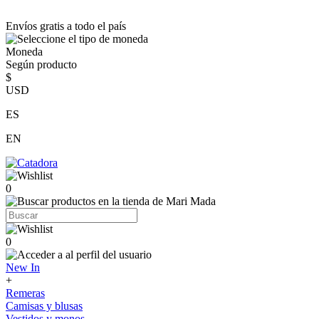
Envíos gratis a todo el país
Moneda
Según producto
$
USD
ES
EN
0
0
New In
+
Remeras
Camisas y blusas
Vestidos y monos