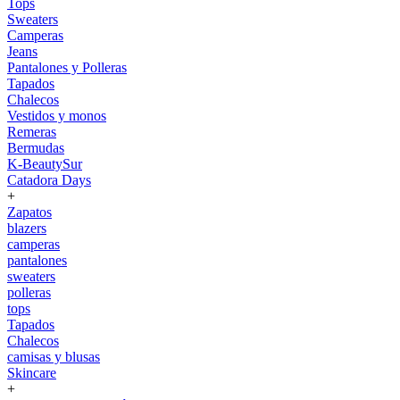
Tops
Sweaters
Camperas
Jeans
Pantalones y Polleras
Tapados
Chalecos
Vestidos y monos
Remeras
Bermudas
K-BeautySur
Catadora Days
+
Zapatos
blazers
camperas
pantalones
sweaters
polleras
tops
Tapados
Chalecos
camisas y blusas
Skincare
+