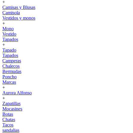
+
Camisas y Blusas
Camisola
Vestidos y monos
+
Mono
Vestido
Tapados
+
Tapado
Tapados
Camperas
Chalecos
Bermudas
Poncho
Marcas
+
Aurora Alfonso
+
Zapatillas
Mocasines
Botas
Chatas
Tacos
sandalias