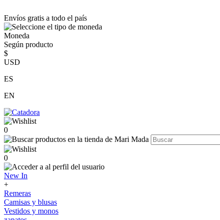
Envíos gratis a todo el país
Moneda
Según producto
$
USD
ES
EN
0
0
New In
+
Remeras
Camisas y blusas
Vestidos y monos
zapatos