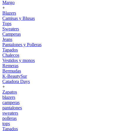
Margo
+
Blazers
Camisas y Blusas
Tops
Sweaters
Camperas
Jeans
Pantalones y Polleras
Tapados
Chalecos
Vestidos y monos
Remeras
Bermudas
K-BeautySur
Catadora Days
+
Zapatos
blazers
camperas
pantalones
sweaters
polleras
tops
Tapados