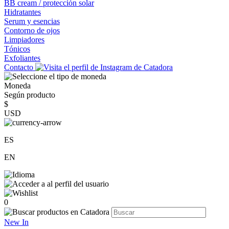
BB cream / protección solar
Hidratantes
Serum y esencias
Contorno de ojos
Limpiadores
Tónicos
Exfoliantes
Contacto
Moneda
Según producto
$
USD
ES
EN
0
New In