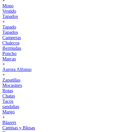
+
Mono
Vestido
Tapados
+
Tapado
Tapados
Camperas
Chalecos
Bermudas
Poncho
Marcas
+
Aurora Alfonso
+
Zapatillas
Mocasines
Botas
Chatas
Tacos
sandalias
Margo
+
Blazers
Camisas y Blusas