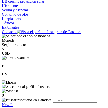
BB cream / protección solar
Hidratantes
Serum y esencias
Contorno de ojos
Limpiadores
Tónicos
Exfoliantes
Contacto
Moneda
Según producto
$
USD
ES
EN
0
New In