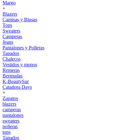
Margo
+
Blazers
Camisas y Blusas
Tops
Sweaters
Camperas
Jeans
Pantalones y Polleras
Tapados
Chalecos
Vestidos y monos
Remeras
Bermudas
K-BeautySur
Catadora Days
+
Zapatos
blazers
camperas
pantalones
sweaters
polleras
tops
Tapados