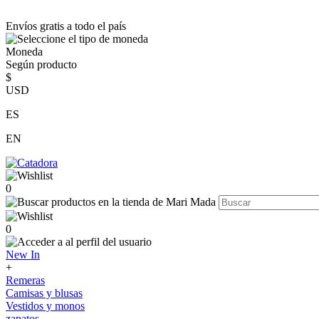
Envíos gratis a todo el país
Moneda
Según producto
$
USD
ES
EN
0
0
New In
+
Remeras
Camisas y blusas
Vestidos y monos
zapatos