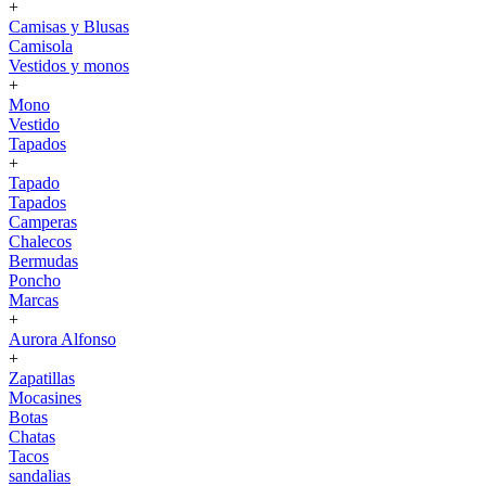
+
Camisas y Blusas
Camisola
Vestidos y monos
+
Mono
Vestido
Tapados
+
Tapado
Tapados
Camperas
Chalecos
Bermudas
Poncho
Marcas
+
Aurora Alfonso
+
Zapatillas
Mocasines
Botas
Chatas
Tacos
sandalias