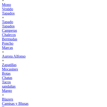
+
Mono
Vestido
Tapados
+
Tapado
Tapados
Camperas
Chalecos
Bermudas
Poncho
Marcas
+
Aurora Alfonso
+
Zapatillas
Mocasines
Botas
Chatas
Tacos
sandalias
Margo
+
Blazers
Camisas y Blusas