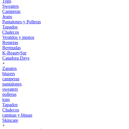
Tops
Sweaters
Camperas
Jeans
Pantalones y Polleras
Tapados
Chalecos
Vestidos y monos
Remeras
Bermudas
K-BeautySur
Catadora Days
+
Zapatos
blazers
camperas
pantalones
sweaters
polleras
tops
Tapados
Chalecos
camisas y blusas
Skincare
+