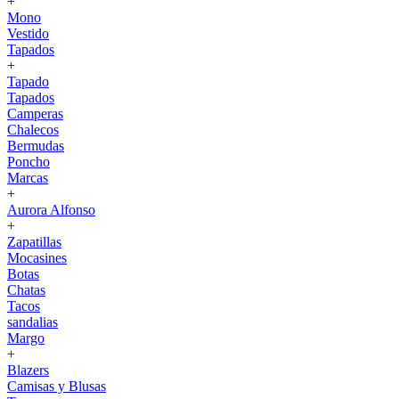
+
Mono
Vestido
Tapados
+
Tapado
Tapados
Camperas
Chalecos
Bermudas
Poncho
Marcas
+
Aurora Alfonso
+
Zapatillas
Mocasines
Botas
Chatas
Tacos
sandalias
Margo
+
Blazers
Camisas y Blusas