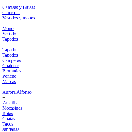
+
Camisas y Blusas
Camisola
Vestidos y monos
+
Mono
Vestido
Tapados
+
Tapado
Tapados
Camperas
Chalecos
Bermudas
Poncho
Marcas
+
Aurora Alfonso
+
Zapatillas
Mocasines
Botas
Chatas
Tacos
sandalias