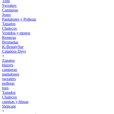
Tops
Sweaters
Camperas
Jeans
Pantalones y Polleras
Tapados
Chalecos
Vestidos y monos
Remeras
Bermudas
K-BeautySur
Catadora Days
+
Zapatos
blazers
camperas
pantalones
sweaters
polleras
tops
Tapados
Chalecos
camisas y blusas
Skincare
+