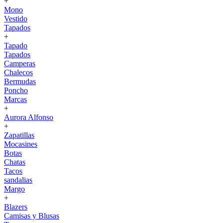
+
Mono
Vestido
Tapados
+
Tapado
Tapados
Camperas
Chalecos
Bermudas
Poncho
Marcas
+
Aurora Alfonso
+
Zapatillas
Mocasines
Botas
Chatas
Tacos
sandalias
Margo
+
Blazers
Camisas y Blusas