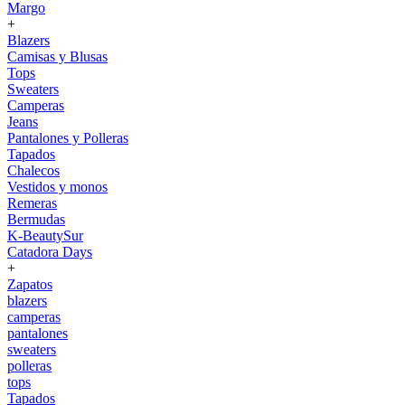
Margo
+
Blazers
Camisas y Blusas
Tops
Sweaters
Camperas
Jeans
Pantalones y Polleras
Tapados
Chalecos
Vestidos y monos
Remeras
Bermudas
K-BeautySur
Catadora Days
+
Zapatos
blazers
camperas
pantalones
sweaters
polleras
tops
Tapados