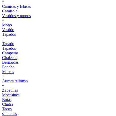
+
Camisas y Blusas
Camisola
Vestidos y monos
+
Mono
Vestido
Tapados
+
Tapado
Tapados
Camperas
Chalecos
Bermudas
Poncho
Marcas
+
Aurora Alfonso
+
Zapatillas
Mocasines
Botas
Chatas
Tacos
sandalias