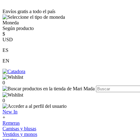
Envíos gratis a todo el país
Moneda
Según producto
$
USD
ES
EN
0
0
New In
+
Remeras
Camisas y blusas
Vestidos y monos
zapatos