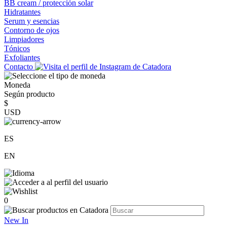
BB cream / protección solar
Hidratantes
Serum y esencias
Contorno de ojos
Limpiadores
Tónicos
Exfoliantes
Contacto
Moneda
Según producto
$
USD
ES
EN
0
New In