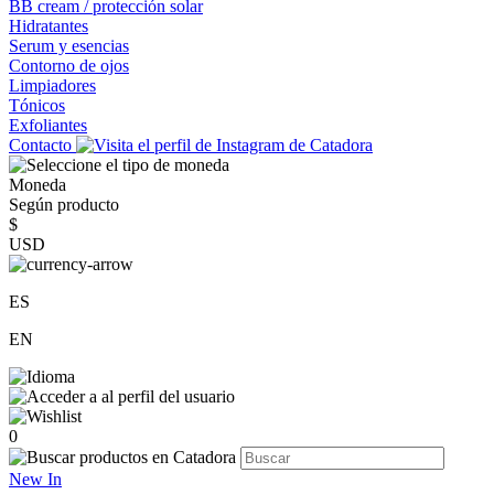
BB cream / protección solar
Hidratantes
Serum y esencias
Contorno de ojos
Limpiadores
Tónicos
Exfoliantes
Contacto
Moneda
Según producto
$
USD
ES
EN
0
New In