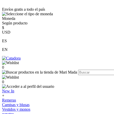
Envíos gratis a todo el país
Moneda
Según producto
$
USD
ES
EN
0
0
New In
+
Remeras
Camisas y blusas
Vestidos y monos
zapatos