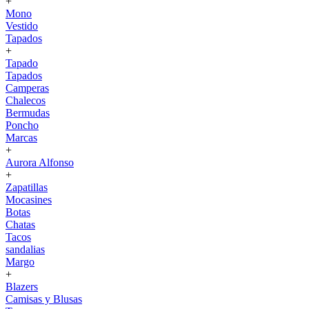
+
Mono
Vestido
Tapados
+
Tapado
Tapados
Camperas
Chalecos
Bermudas
Poncho
Marcas
+
Aurora Alfonso
+
Zapatillas
Mocasines
Botas
Chatas
Tacos
sandalias
Margo
+
Blazers
Camisas y Blusas