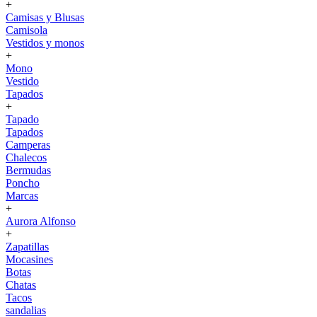
+
Camisas y Blusas
Camisola
Vestidos y monos
+
Mono
Vestido
Tapados
+
Tapado
Tapados
Camperas
Chalecos
Bermudas
Poncho
Marcas
+
Aurora Alfonso
+
Zapatillas
Mocasines
Botas
Chatas
Tacos
sandalias