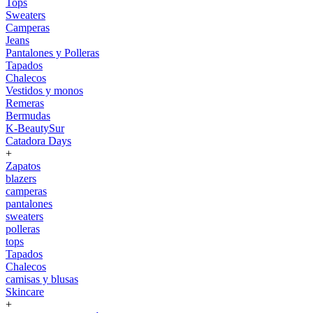
Tops
Sweaters
Camperas
Jeans
Pantalones y Polleras
Tapados
Chalecos
Vestidos y monos
Remeras
Bermudas
K-BeautySur
Catadora Days
+
Zapatos
blazers
camperas
pantalones
sweaters
polleras
tops
Tapados
Chalecos
camisas y blusas
Skincare
+