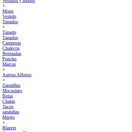
Vestidos y monos
+
Mono
Vestido
Tapados
+
Tapado
Tapados
Camperas
Chalecos
Bermudas
Poncho
Marcas
+
Aurora Alfonso
+
Zapatillas
Mocasines
Botas
Chatas
Tacos
sandalias
Margo
+
Blazers