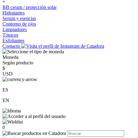
+
BB cream / protección solar
Hidratantes
Serum y esencias
Contorno de ojos
Limpiadores
Tónicos
Exfoliantes
Contacto
Moneda
Según producto
$
USD
ES
EN
0