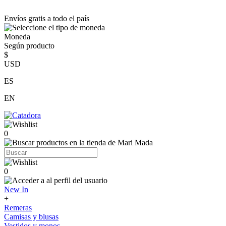
Envíos gratis a todo el país
Moneda
Según producto
$
USD
ES
EN
0
0
New In
+
Remeras
Camisas y blusas
Vestidos y monos