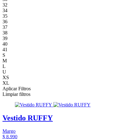
32
34
35
36
37
38
39
40
41
S
M
L
U
XS
XL
Aplicar Filtros
Limpiar filtros
Vestido RUFFY
Margo
$ 8.990