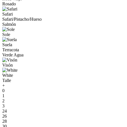
Rosado
Safari
Safari/Pistacho/Hueso
Salmón
Sole
Suela
Terracota
Verde Agua
Visón
White
Talle
+
0
1
2
3
24
26
28
30