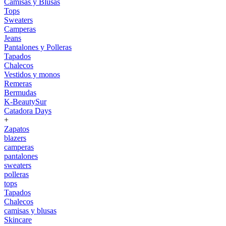
Camisas y Blusas
Tops
Sweaters
Camperas
Jeans
Pantalones y Polleras
Tapados
Chalecos
Vestidos y monos
Remeras
Bermudas
K-BeautySur
Catadora Days
+
Zapatos
blazers
camperas
pantalones
sweaters
polleras
tops
Tapados
Chalecos
camisas y blusas
Skincare