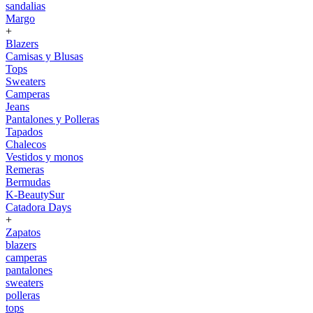
sandalias
Margo
+
Blazers
Camisas y Blusas
Tops
Sweaters
Camperas
Jeans
Pantalones y Polleras
Tapados
Chalecos
Vestidos y monos
Remeras
Bermudas
K-BeautySur
Catadora Days
+
Zapatos
blazers
camperas
pantalones
sweaters
polleras
tops