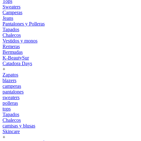
Tops
Sweaters
Camperas
Jeans
Pantalones y Polleras
Tapados
Chalecos
Vestidos y monos
Remeras
Bermudas
K-BeautySur
Catadora Days
+
Zapatos
blazers
camperas
pantalones
sweaters
polleras
tops
Tapados
Chalecos
camisas y blusas
Skincare
+