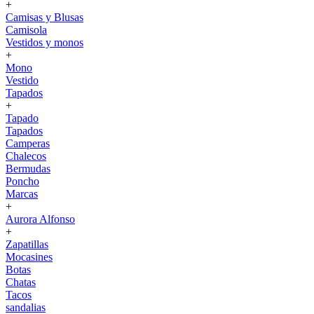
+
Camisas y Blusas
Camisola
Vestidos y monos
+
Mono
Vestido
Tapados
+
Tapado
Tapados
Camperas
Chalecos
Bermudas
Poncho
Marcas
+
Aurora Alfonso
+
Zapatillas
Mocasines
Botas
Chatas
Tacos
sandalias