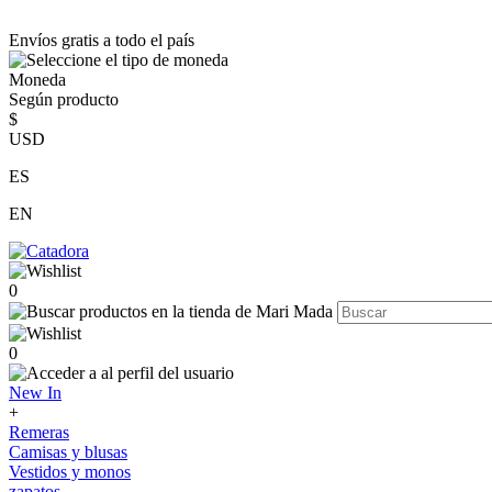
Envíos gratis a todo el país
Moneda
Según producto
$
USD
ES
EN
0
0
New In
+
Remeras
Camisas y blusas
Vestidos y monos
zapatos