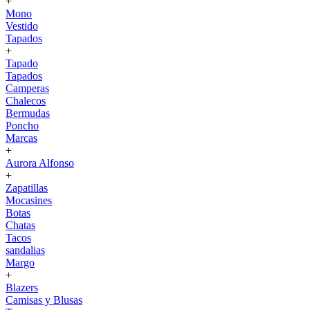
+
Mono
Vestido
Tapados
+
Tapado
Tapados
Camperas
Chalecos
Bermudas
Poncho
Marcas
+
Aurora Alfonso
+
Zapatillas
Mocasines
Botas
Chatas
Tacos
sandalias
Margo
+
Blazers
Camisas y Blusas