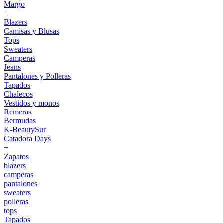
Margo
+
Blazers
Camisas y Blusas
Tops
Sweaters
Camperas
Jeans
Pantalones y Polleras
Tapados
Chalecos
Vestidos y monos
Remeras
Bermudas
K-BeautySur
Catadora Days
+
Zapatos
blazers
camperas
pantalones
sweaters
polleras
tops
Tapados