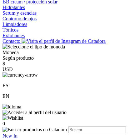
BB cream / protección solar
Hidratantes
Serum y esencias
Contorno de ojos
Limpiadores
Tónicos
Exfoliantes
Contacto
Moneda
Según producto
$
USD
ES
EN
0
New In