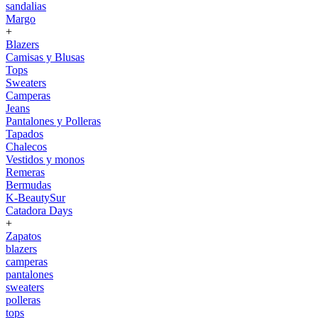
sandalias
Margo
+
Blazers
Camisas y Blusas
Tops
Sweaters
Camperas
Jeans
Pantalones y Polleras
Tapados
Chalecos
Vestidos y monos
Remeras
Bermudas
K-BeautySur
Catadora Days
+
Zapatos
blazers
camperas
pantalones
sweaters
polleras
tops