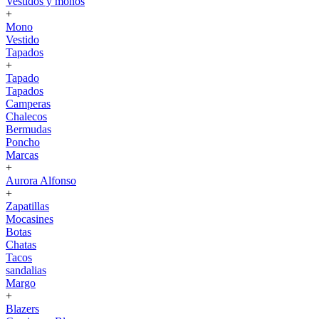
Vestidos y monos
+
Mono
Vestido
Tapados
+
Tapado
Tapados
Camperas
Chalecos
Bermudas
Poncho
Marcas
+
Aurora Alfonso
+
Zapatillas
Mocasines
Botas
Chatas
Tacos
sandalias
Margo
+
Blazers