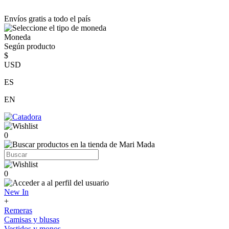
Envíos gratis a todo el país
Moneda
Según producto
$
USD
ES
EN
0
0
New In
+
Remeras
Camisas y blusas
Vestidos y monos