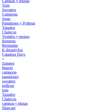
Camisas y Blusas
Tops
Sweaters
Camperas
Jeans
Pantalones y Polleras
Tapados
Chalecos
Vestidos y monos
Remeras
Bermudas
K-BeautySur
Catadora Days
+
Zapatos
blazers
camperas
pantalones
sweaters
polleras
tops
Tapados
Chalecos
camisas y blusas
Skincare