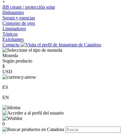
+
BB cream / protección solar
Hidratantes
Serum y esencias
Contorno de ojos
Limpiadores
Tónicos
Exfoliantes
Contacto
Moneda
Según producto
$
USD
ES
EN
0