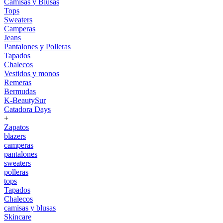
Camisas y Blusas
Tops
Sweaters
Camperas
Jeans
Pantalones y Polleras
Tapados
Chalecos
Vestidos y monos
Remeras
Bermudas
K-BeautySur
Catadora Days
+
Zapatos
blazers
camperas
pantalones
sweaters
polleras
tops
Tapados
Chalecos
camisas y blusas
Skincare