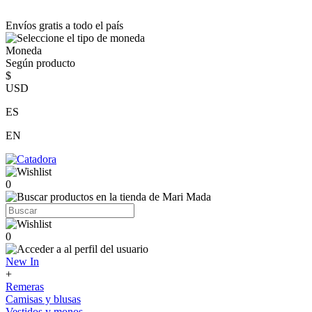
Envíos gratis a todo el país
Moneda
Según producto
$
USD
ES
EN
0
0
New In
+
Remeras
Camisas y blusas
Vestidos y monos