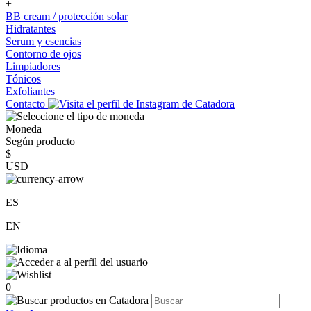
+
BB cream / protección solar
Hidratantes
Serum y esencias
Contorno de ojos
Limpiadores
Tónicos
Exfoliantes
Contacto
Moneda
Según producto
$
USD
ES
EN
0