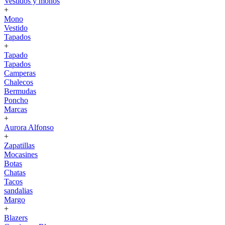
Vestidos y monos
+
Mono
Vestido
Tapados
+
Tapado
Tapados
Camperas
Chalecos
Bermudas
Poncho
Marcas
+
Aurora Alfonso
+
Zapatillas
Mocasines
Botas
Chatas
Tacos
sandalias
Margo
+
Blazers