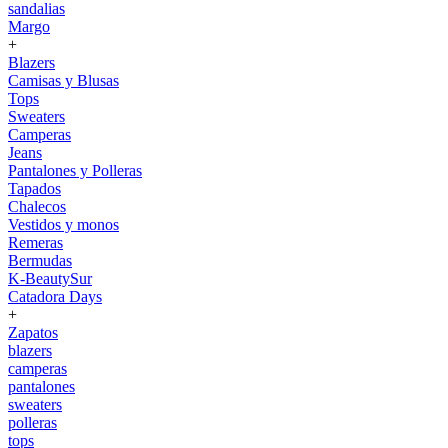
sandalias
Margo
+
Blazers
Camisas y Blusas
Tops
Sweaters
Camperas
Jeans
Pantalones y Polleras
Tapados
Chalecos
Vestidos y monos
Remeras
Bermudas
K-BeautySur
Catadora Days
+
Zapatos
blazers
camperas
pantalones
sweaters
polleras
tops