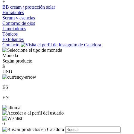
+
BB cream / protección solar
Hidratantes
Serum y esencias
Contorno de ojos
Limpiadores
Tónicos
Exfoliantes
Contacto
Moneda
Según producto
$
USD
ES
EN
0