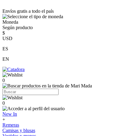
Envíos gratis a todo el país
Moneda
Según producto
$
USD
ES
EN
0
0
New In
+
Remeras
Camisas y blusas
Vestidos y monos