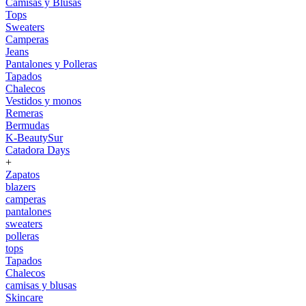
Camisas y Blusas
Tops
Sweaters
Camperas
Jeans
Pantalones y Polleras
Tapados
Chalecos
Vestidos y monos
Remeras
Bermudas
K-BeautySur
Catadora Days
+
Zapatos
blazers
camperas
pantalones
sweaters
polleras
tops
Tapados
Chalecos
camisas y blusas
Skincare