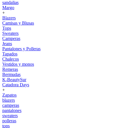
sandalias
Margo
+
Blazers
Camisas y Blusas
Tops
Sweaters
Camperas
Jeans
Pantalones y Polleras
Tapados
Chalecos
Vestidos y monos
Remeras
Bermudas
K-BeautySur
Catadora Days
+
Zapatos
blazers
camperas
pantalones
sweaters
polleras
tops