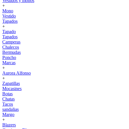
Vestidos y monos
+
Mono
Vestido
Tapados
+
Tapado
Tapados
Camperas
Chalecos
Bermudas
Poncho
Marcas
+
Aurora Alfonso
+
Zapatillas
Mocasines
Botas
Chatas
Tacos
sandalias
Margo
+
Blazers