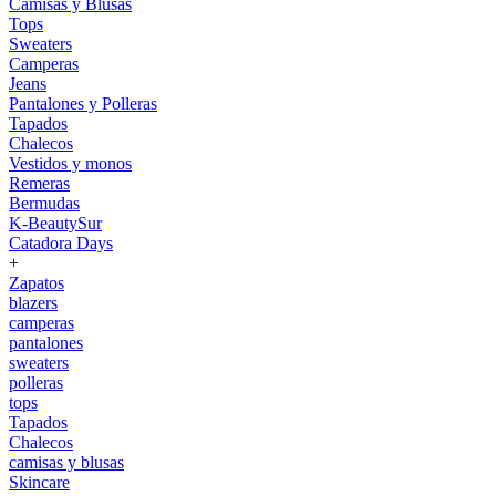
Camisas y Blusas
Tops
Sweaters
Camperas
Jeans
Pantalones y Polleras
Tapados
Chalecos
Vestidos y monos
Remeras
Bermudas
K-BeautySur
Catadora Days
+
Zapatos
blazers
camperas
pantalones
sweaters
polleras
tops
Tapados
Chalecos
camisas y blusas
Skincare