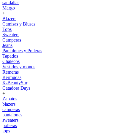
sandalias
Margo
+
Blazers
Camisas y Blusas
Tops
Sweaters
Camperas
Jeans
Pantalones y Polleras
Tapados
Chalecos
Vestidos y monos
Remeras
Bermudas
K-BeautySur
Catadora Days
+
Zapatos
blazers
camperas
pantalones
sweaters
polleras
tops