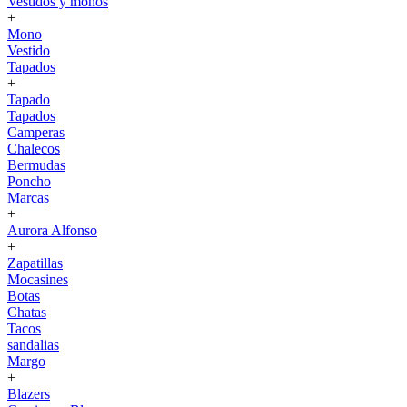
Vestidos y monos
+
Mono
Vestido
Tapados
+
Tapado
Tapados
Camperas
Chalecos
Bermudas
Poncho
Marcas
+
Aurora Alfonso
+
Zapatillas
Mocasines
Botas
Chatas
Tacos
sandalias
Margo
+
Blazers