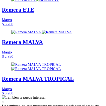
Remera ETE
Margo
$ 3.200
Remera MALVA
Margo
$ 2.890
Remera MALVA TROPICAL
Margo
$ 3.200
×
Lo sentimos, en este momento no tenemos stock para el producto