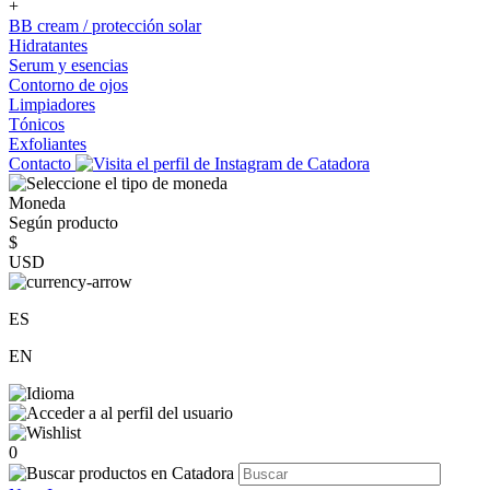
+
BB cream / protección solar
Hidratantes
Serum y esencias
Contorno de ojos
Limpiadores
Tónicos
Exfoliantes
Contacto
Moneda
Según producto
$
USD
ES
EN
0