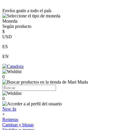
Envíos gratis a todo el país
Moneda
Según producto
$
USD
ES
EN
0
0
New In
+
Remeras
Camisas y blusas
Vestidos y monos