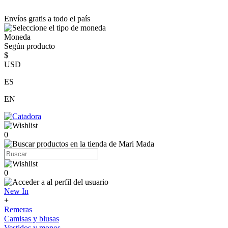
Envíos gratis a todo el país
Moneda
Según producto
$
USD
ES
EN
0
0
New In
+
Remeras
Camisas y blusas
Vestidos y monos