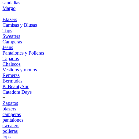
sandalias
Margo
+
Blazers
Camisas y Blusas
Tops
Sweaters
Camperas
Jeans
Pantalones y Polleras
Tapados
Chalecos
Vestidos y monos
Remeras
Bermudas
K-BeautySur
Catadora Days
+
Zapatos
blazers
camperas
pantalones
sweaters
polleras
tops