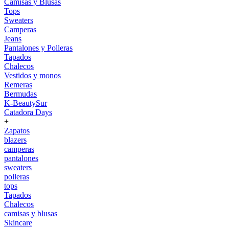
Camisas y Blusas
Tops
Sweaters
Camperas
Jeans
Pantalones y Polleras
Tapados
Chalecos
Vestidos y monos
Remeras
Bermudas
K-BeautySur
Catadora Days
+
Zapatos
blazers
camperas
pantalones
sweaters
polleras
tops
Tapados
Chalecos
camisas y blusas
Skincare