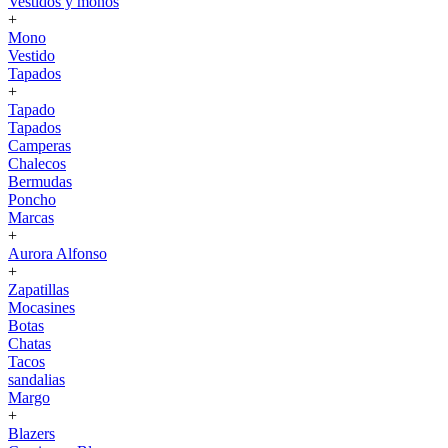
Vestidos y monos
+
Mono
Vestido
Tapados
+
Tapado
Tapados
Camperas
Chalecos
Bermudas
Poncho
Marcas
+
Aurora Alfonso
+
Zapatillas
Mocasines
Botas
Chatas
Tacos
sandalias
Margo
+
Blazers