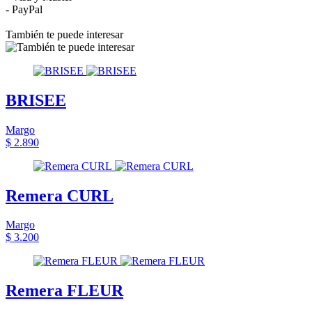
- PayPal
También te puede interesar
BRISEE
Margo
$ 2.890
Remera CURL
Margo
$ 3.200
Remera FLEUR