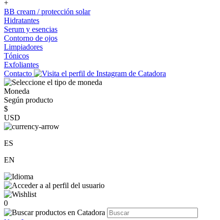
+
BB cream / protección solar
Hidratantes
Serum y esencias
Contorno de ojos
Limpiadores
Tónicos
Exfoliantes
Contacto
Moneda
Según producto
$
USD
ES
EN
0