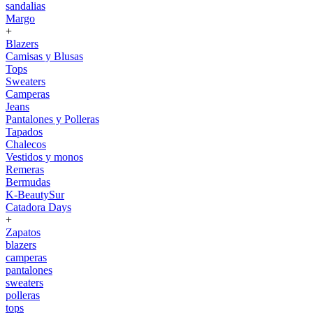
sandalias
Margo
+
Blazers
Camisas y Blusas
Tops
Sweaters
Camperas
Jeans
Pantalones y Polleras
Tapados
Chalecos
Vestidos y monos
Remeras
Bermudas
K-BeautySur
Catadora Days
+
Zapatos
blazers
camperas
pantalones
sweaters
polleras
tops