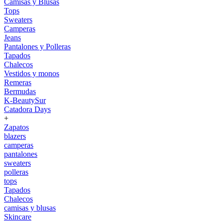
Camisas y Blusas
Tops
Sweaters
Camperas
Jeans
Pantalones y Polleras
Tapados
Chalecos
Vestidos y monos
Remeras
Bermudas
K-BeautySur
Catadora Days
+
Zapatos
blazers
camperas
pantalones
sweaters
polleras
tops
Tapados
Chalecos
camisas y blusas
Skincare