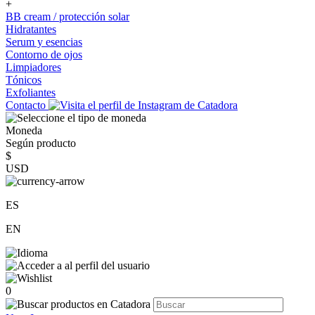
+
BB cream / protección solar
Hidratantes
Serum y esencias
Contorno de ojos
Limpiadores
Tónicos
Exfoliantes
Contacto
Moneda
Según producto
$
USD
ES
EN
0