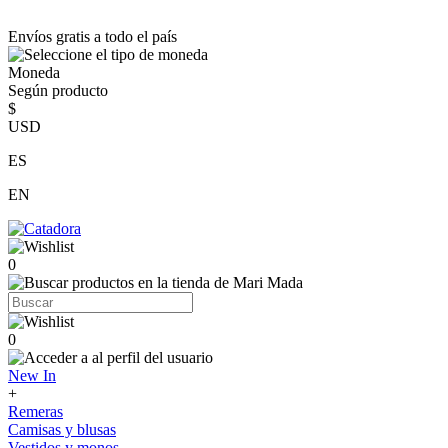
Envíos gratis a todo el país
Moneda
Según producto
$
USD
ES
EN
0
0
New In
+
Remeras
Camisas y blusas
Vestidos y monos