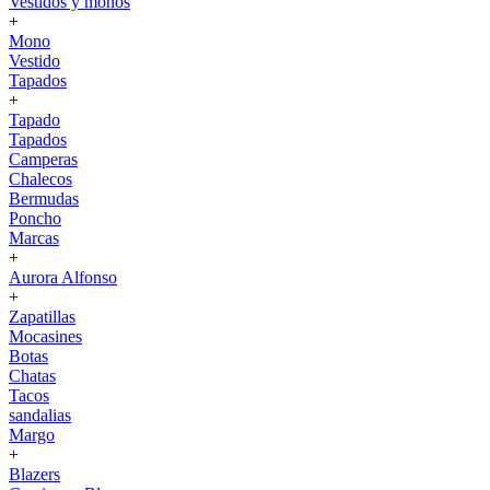
Vestidos y monos
+
Mono
Vestido
Tapados
+
Tapado
Tapados
Camperas
Chalecos
Bermudas
Poncho
Marcas
+
Aurora Alfonso
+
Zapatillas
Mocasines
Botas
Chatas
Tacos
sandalias
Margo
+
Blazers