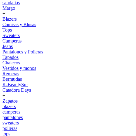
sandalias
Margo
+
Blazers
Camisas y Blusas
Tops
Sweaters
Camperas
Jeans
Pantalones y Polleras
Tapados
Chalecos
Vestidos y monos
Remeras
Bermudas
K-BeautySur
Catadora Days
+
Zapatos
blazers
camperas
pantalones
sweaters
polleras
tops