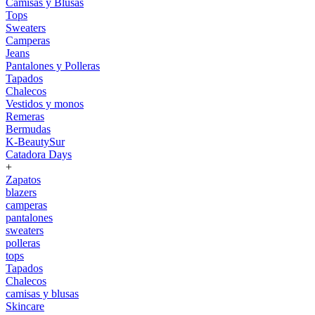
Camisas y Blusas
Tops
Sweaters
Camperas
Jeans
Pantalones y Polleras
Tapados
Chalecos
Vestidos y monos
Remeras
Bermudas
K-BeautySur
Catadora Days
+
Zapatos
blazers
camperas
pantalones
sweaters
polleras
tops
Tapados
Chalecos
camisas y blusas
Skincare