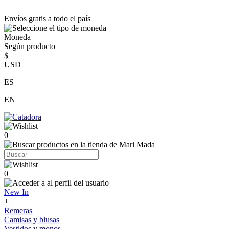
Envíos gratis a todo el país
Moneda
Según producto
$
USD
ES
EN
0
0
New In
+
Remeras
Camisas y blusas
Vestidos y monos