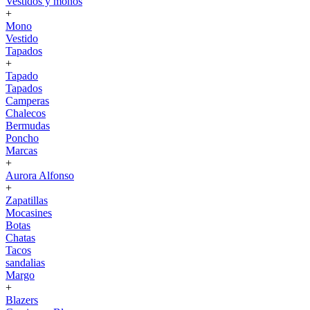
Vestidos y monos
+
Mono
Vestido
Tapados
+
Tapado
Tapados
Camperas
Chalecos
Bermudas
Poncho
Marcas
+
Aurora Alfonso
+
Zapatillas
Mocasines
Botas
Chatas
Tacos
sandalias
Margo
+
Blazers