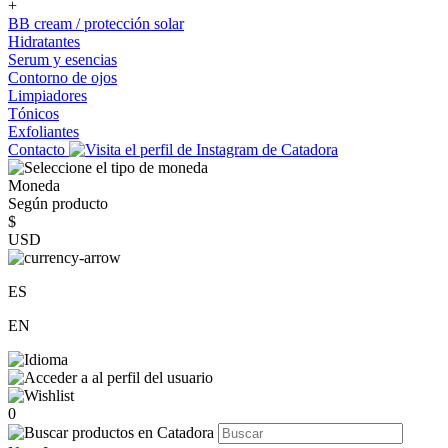
+
BB cream / protección solar
Hidratantes
Serum y esencias
Contorno de ojos
Limpiadores
Tónicos
Exfoliantes
Contacto
Moneda
Según producto
$
USD
ES
EN
0