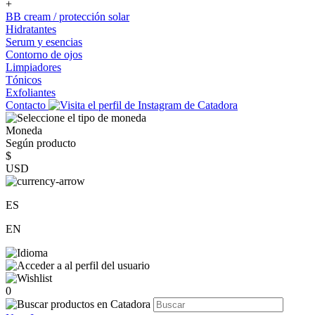
+
BB cream / protección solar
Hidratantes
Serum y esencias
Contorno de ojos
Limpiadores
Tónicos
Exfoliantes
Contacto
Moneda
Según producto
$
USD
ES
EN
0