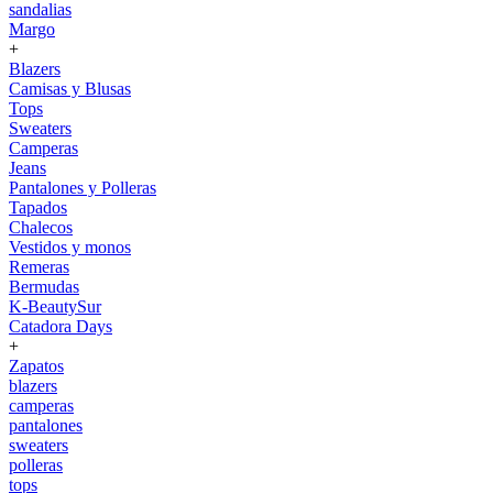
sandalias
Margo
+
Blazers
Camisas y Blusas
Tops
Sweaters
Camperas
Jeans
Pantalones y Polleras
Tapados
Chalecos
Vestidos y monos
Remeras
Bermudas
K-BeautySur
Catadora Days
+
Zapatos
blazers
camperas
pantalones
sweaters
polleras
tops