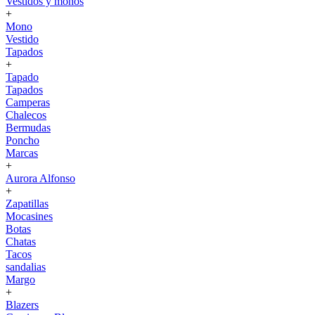
Vestidos y monos
+
Mono
Vestido
Tapados
+
Tapado
Tapados
Camperas
Chalecos
Bermudas
Poncho
Marcas
+
Aurora Alfonso
+
Zapatillas
Mocasines
Botas
Chatas
Tacos
sandalias
Margo
+
Blazers