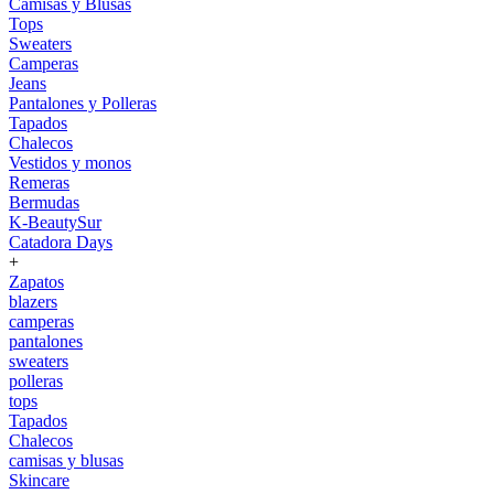
Camisas y Blusas
Tops
Sweaters
Camperas
Jeans
Pantalones y Polleras
Tapados
Chalecos
Vestidos y monos
Remeras
Bermudas
K-BeautySur
Catadora Days
+
Zapatos
blazers
camperas
pantalones
sweaters
polleras
tops
Tapados
Chalecos
camisas y blusas
Skincare