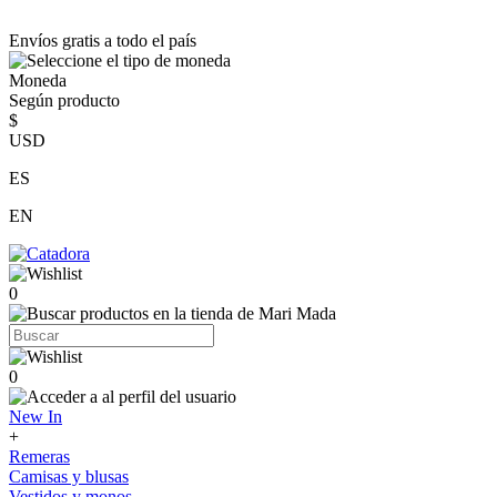
Envíos gratis a todo el país
Moneda
Según producto
$
USD
ES
EN
0
0
New In
+
Remeras
Camisas y blusas
Vestidos y monos