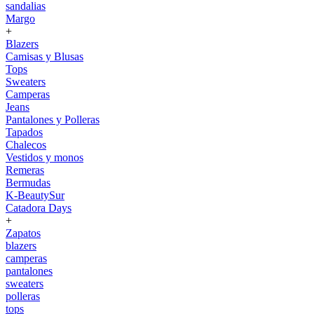
sandalias
Margo
+
Blazers
Camisas y Blusas
Tops
Sweaters
Camperas
Jeans
Pantalones y Polleras
Tapados
Chalecos
Vestidos y monos
Remeras
Bermudas
K-BeautySur
Catadora Days
+
Zapatos
blazers
camperas
pantalones
sweaters
polleras
tops