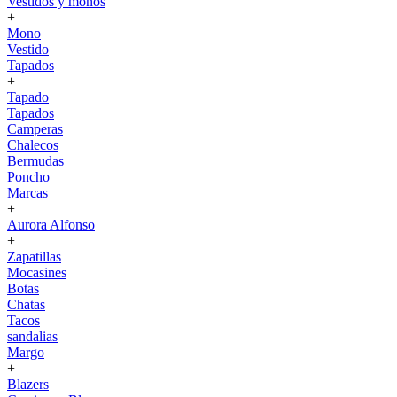
Vestidos y monos
+
Mono
Vestido
Tapados
+
Tapado
Tapados
Camperas
Chalecos
Bermudas
Poncho
Marcas
+
Aurora Alfonso
+
Zapatillas
Mocasines
Botas
Chatas
Tacos
sandalias
Margo
+
Blazers