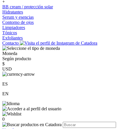
+
BB cream / protección solar
Hidratantes
Serum y esencias
Contorno de ojos
Limpiadores
Tónicos
Exfoliantes
Contacto
Moneda
Según producto
$
USD
ES
EN
0