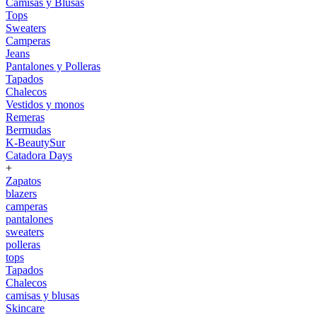
Camisas y Blusas
Tops
Sweaters
Camperas
Jeans
Pantalones y Polleras
Tapados
Chalecos
Vestidos y monos
Remeras
Bermudas
K-BeautySur
Catadora Days
+
Zapatos
blazers
camperas
pantalones
sweaters
polleras
tops
Tapados
Chalecos
camisas y blusas
Skincare