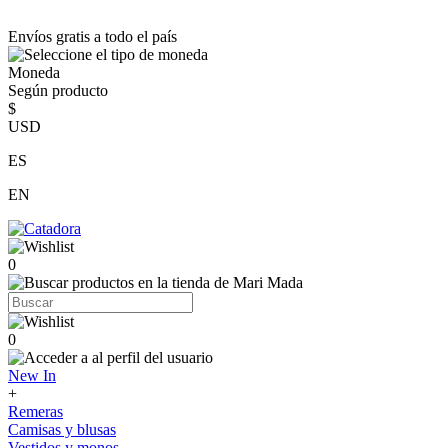
Envíos gratis a todo el país
Moneda
Según producto
$
USD
ES
EN
0
0
New In
+
Remeras
Camisas y blusas
Vestidos y monos