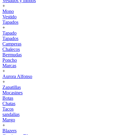
Vestidos y monos
+
Mono
Vestido
Tapados
+
Tapado
Tapados
Camperas
Chalecos
Bermudas
Poncho
Marcas
+
Aurora Alfonso
+
Zapatillas
Mocasines
Botas
Chatas
Tacos
sandalias
Margo
+
Blazers