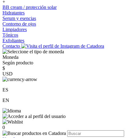
+
BB cream / protección solar
Hidratantes
Serum y esencias
Contorno de ojos
Limpiadores
Tónicos
Exfoliantes
Contacto
Moneda
Según producto
$
USD
ES
EN
0