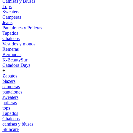
Camisas y Blusas
Tops
Sweaters
Camperas
Jeans
Pantalones y Polleras
Tapados
Chalecos
Vestidos y monos
Remeras
Bermudas
K-BeautySur
Catadora Days
+
Zapatos
blazers
camperas
pantalones
sweaters
polleras
tops
Tapados
Chalecos
camisas y blusas
Skincare