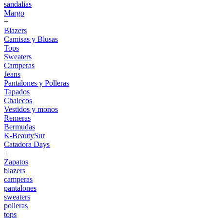
sandalias
Margo
+
Blazers
Camisas y Blusas
Tops
Sweaters
Camperas
Jeans
Pantalones y Polleras
Tapados
Chalecos
Vestidos y monos
Remeras
Bermudas
K-BeautySur
Catadora Days
+
Zapatos
blazers
camperas
pantalones
sweaters
polleras
tops