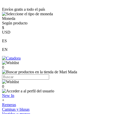
Envíos gratis a todo el país
Moneda
Según producto
$
USD
ES
EN
0
0
New In
+
Remeras
Camisas y blusas
Vestidos y monos