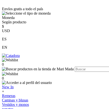
Envíos gratis a todo el país
Moneda
Según producto
$
USD
ES
EN
0
0
New In
+
Remeras
Camisas y blusas
Vestidos y monos
zapatos