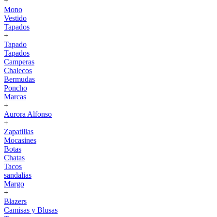
+
Mono
Vestido
Tapados
+
Tapado
Tapados
Camperas
Chalecos
Bermudas
Poncho
Marcas
+
Aurora Alfonso
+
Zapatillas
Mocasines
Botas
Chatas
Tacos
sandalias
Margo
+
Blazers
Camisas y Blusas