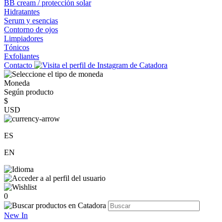
BB cream / protección solar
Hidratantes
Serum y esencias
Contorno de ojos
Limpiadores
Tónicos
Exfoliantes
Contacto
Moneda
Según producto
$
USD
ES
EN
0
New In