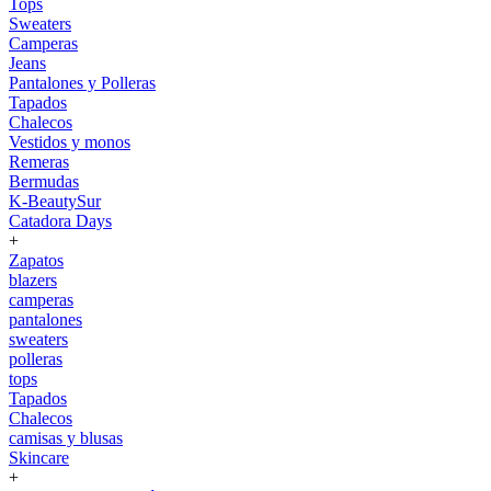
Tops
Sweaters
Camperas
Jeans
Pantalones y Polleras
Tapados
Chalecos
Vestidos y monos
Remeras
Bermudas
K-BeautySur
Catadora Days
+
Zapatos
blazers
camperas
pantalones
sweaters
polleras
tops
Tapados
Chalecos
camisas y blusas
Skincare
+