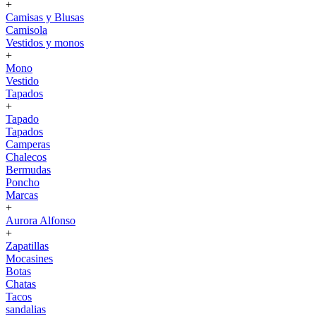
+
Camisas y Blusas
Camisola
Vestidos y monos
+
Mono
Vestido
Tapados
+
Tapado
Tapados
Camperas
Chalecos
Bermudas
Poncho
Marcas
+
Aurora Alfonso
+
Zapatillas
Mocasines
Botas
Chatas
Tacos
sandalias