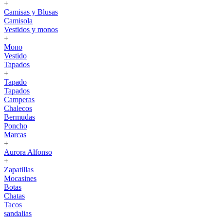
+
Camisas y Blusas
Camisola
Vestidos y monos
+
Mono
Vestido
Tapados
+
Tapado
Tapados
Camperas
Chalecos
Bermudas
Poncho
Marcas
+
Aurora Alfonso
+
Zapatillas
Mocasines
Botas
Chatas
Tacos
sandalias