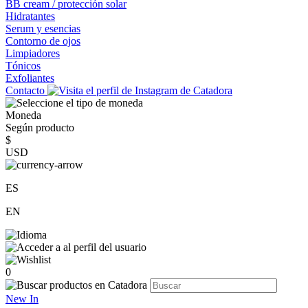
BB cream / protección solar
Hidratantes
Serum y esencias
Contorno de ojos
Limpiadores
Tónicos
Exfoliantes
Contacto
Moneda
Según producto
$
USD
ES
EN
0
New In