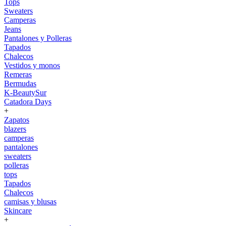
Tops
Sweaters
Camperas
Jeans
Pantalones y Polleras
Tapados
Chalecos
Vestidos y monos
Remeras
Bermudas
K-BeautySur
Catadora Days
+
Zapatos
blazers
camperas
pantalones
sweaters
polleras
tops
Tapados
Chalecos
camisas y blusas
Skincare
+