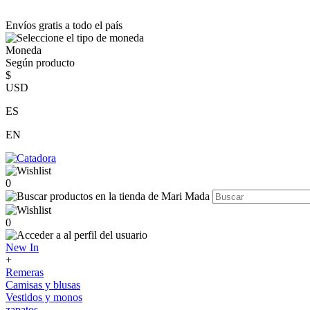
Envíos gratis a todo el país
Moneda
Según producto
$
USD
ES
EN
0
0
New In
+
Remeras
Camisas y blusas
Vestidos y monos
zapatos