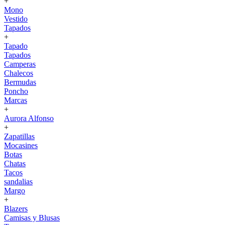
+
Mono
Vestido
Tapados
+
Tapado
Tapados
Camperas
Chalecos
Bermudas
Poncho
Marcas
+
Aurora Alfonso
+
Zapatillas
Mocasines
Botas
Chatas
Tacos
sandalias
Margo
+
Blazers
Camisas y Blusas