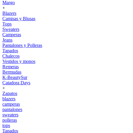
Margo
+
Blazers
Camisas y Blusas
Tops
Sweaters
Camperas
Jeans
Pantalones y Polleras
Tapados
Chalecos
Vestidos y monos
Remeras
Bermudas
K-BeautySur
Catadora Days
+
Zapatos
blazers
camperas
pantalones
sweaters
polleras
tops
Tapados