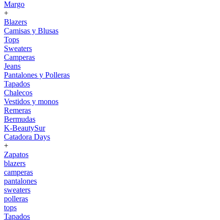
Margo
+
Blazers
Camisas y Blusas
Tops
Sweaters
Camperas
Jeans
Pantalones y Polleras
Tapados
Chalecos
Vestidos y monos
Remeras
Bermudas
K-BeautySur
Catadora Days
+
Zapatos
blazers
camperas
pantalones
sweaters
polleras
tops
Tapados