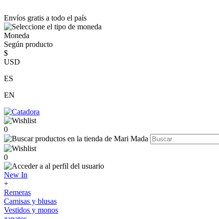
Envíos gratis a todo el país
Moneda
Según producto
$
USD
ES
EN
0
0
New In
+
Remeras
Camisas y blusas
Vestidos y monos
zapatos