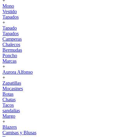
+
Mono
Vestido
Tapados
+
Tapado
Tapados
Camperas
Chalecos
Bermudas
Poncho
Marcas
+
Aurora Alfonso
+
Zapatillas
Mocasines
Botas
Chatas
Tacos
sandalias
Margo
+
Blazers
Camisas y Blusas