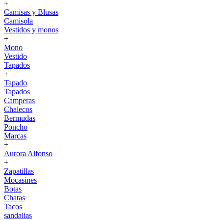
+
Camisas y Blusas
Camisola
Vestidos y monos
+
Mono
Vestido
Tapados
+
Tapado
Tapados
Camperas
Chalecos
Bermudas
Poncho
Marcas
+
Aurora Alfonso
+
Zapatillas
Mocasines
Botas
Chatas
Tacos
sandalias