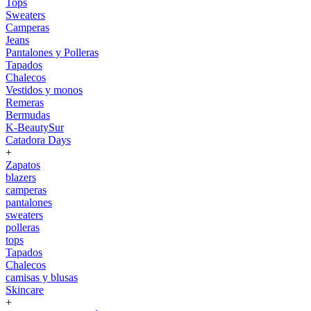
Tops
Sweaters
Camperas
Jeans
Pantalones y Polleras
Tapados
Chalecos
Vestidos y monos
Remeras
Bermudas
K-BeautySur
Catadora Days
+
Zapatos
blazers
camperas
pantalones
sweaters
polleras
tops
Tapados
Chalecos
camisas y blusas
Skincare
+