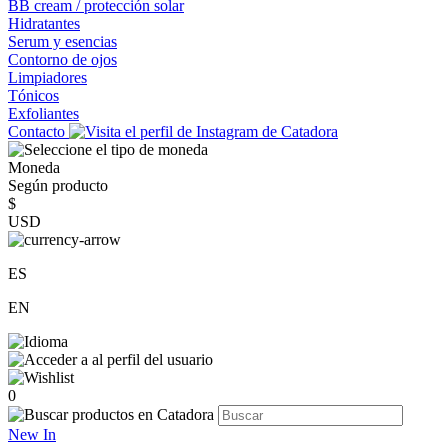
BB cream / protección solar
Hidratantes
Serum y esencias
Contorno de ojos
Limpiadores
Tónicos
Exfoliantes
Contacto
Moneda
Según producto
$
USD
ES
EN
0
New In