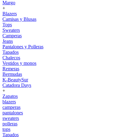
Margo
+
Blazers
Camisas y Blusas
Tops
Sweaters
Camperas
Jeans
Pantalones y Polleras
Tapados
Chalecos
Vestidos y monos
Remeras
Bermudas
K-BeautySur
Catadora Days
+
Zapatos
blazers
camperas
pantalones
sweaters
polleras
tops
Tapados