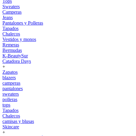
Tops
Sweaters
Camperas
Jeans
Pantalones y Polleras
Tapados
Chalecos
Vestidos y monos
Remeras
Bermudas
K-BeautySur
Catadora Days
+
Zapatos
blazers
camperas
pantalones
sweaters
polleras
tops
Tapados
Chalecos
camisas y blusas
Skincare
+