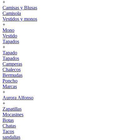
+
Camisas y Blusas
Camisola
Vestidos y monos
+
Mono
Vestido
Tapados
+
Tapado
Tapados
Camperas
Chalecos
Bermudas
Poncho
Marcas
+
Aurora Alfonso
+
Zapatillas
Mocasines
Botas
Chatas
Tacos
sandalias