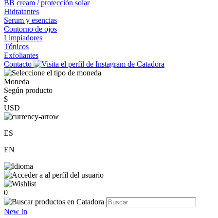
BB cream / protección solar
Hidratantes
Serum y esencias
Contorno de ojos
Limpiadores
Tónicos
Exfoliantes
Contacto
Moneda
Según producto
$
USD
ES
EN
0
New In