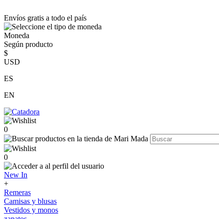
Envíos gratis a todo el país
Moneda
Según producto
$
USD
ES
EN
0
0
New In
+
Remeras
Camisas y blusas
Vestidos y monos
zapatos