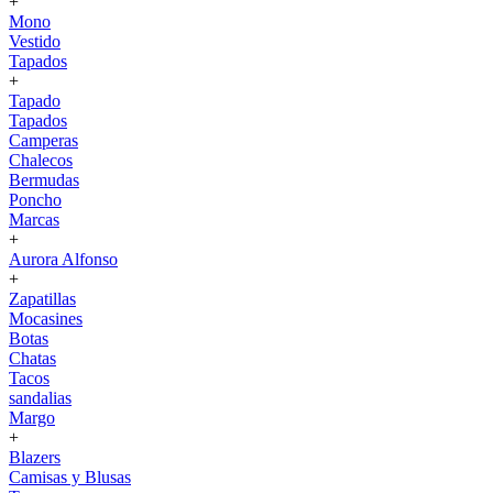
+
Mono
Vestido
Tapados
+
Tapado
Tapados
Camperas
Chalecos
Bermudas
Poncho
Marcas
+
Aurora Alfonso
+
Zapatillas
Mocasines
Botas
Chatas
Tacos
sandalias
Margo
+
Blazers
Camisas y Blusas