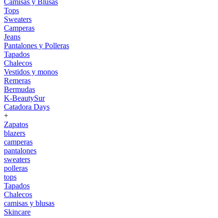
Camisas y Blusas
Tops
Sweaters
Camperas
Jeans
Pantalones y Polleras
Tapados
Chalecos
Vestidos y monos
Remeras
Bermudas
K-BeautySur
Catadora Days
+
Zapatos
blazers
camperas
pantalones
sweaters
polleras
tops
Tapados
Chalecos
camisas y blusas
Skincare