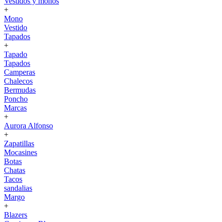
Vestidos y monos
+
Mono
Vestido
Tapados
+
Tapado
Tapados
Camperas
Chalecos
Bermudas
Poncho
Marcas
+
Aurora Alfonso
+
Zapatillas
Mocasines
Botas
Chatas
Tacos
sandalias
Margo
+
Blazers