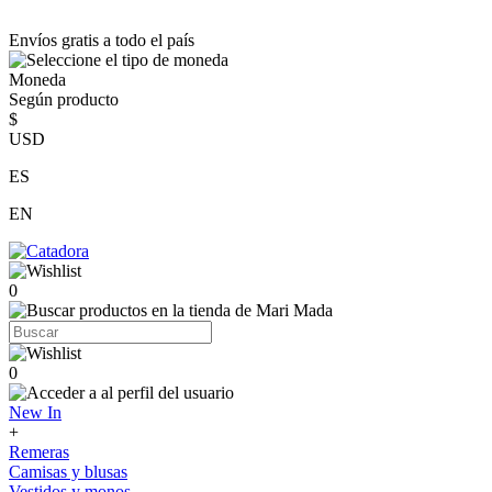
Envíos gratis a todo el país
Moneda
Según producto
$
USD
ES
EN
0
0
New In
+
Remeras
Camisas y blusas
Vestidos y monos