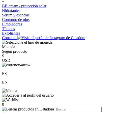
+
BB cream / protección solar
Hidratantes
Serum y esencias
Contorno de ojos
Limpiadores
Tónicos
Exfoliantes
Contacto
Moneda
Según producto
$
USD
ES
EN
0