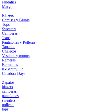
sandalias
Margo
+
Blazers
Camisas y Blusas
Tops
Sweaters
Camperas
Jeans
Pantalones y Polleras
Tapados
Chalecos
Vestidos y monos
Remeras
Bermudas
K-BeautySur
Catadora Days
+
Zapatos
blazers
camperas
pantalones
sweaters
polleras
tops