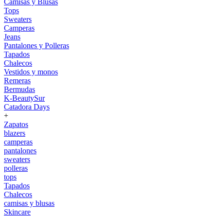
Camisas y Blusas
Tops
Sweaters
Camperas
Jeans
Pantalones y Polleras
Tapados
Chalecos
Vestidos y monos
Remeras
Bermudas
K-BeautySur
Catadora Days
+
Zapatos
blazers
camperas
pantalones
sweaters
polleras
tops
Tapados
Chalecos
camisas y blusas
Skincare