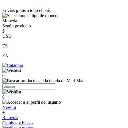
Envíos gratis a todo el país
Moneda
Según producto
$
USD
ES
EN
0
0
New In
+
Remeras
Camisas y blusas
Vestidos y monos