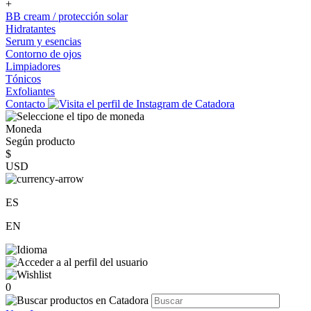
+
BB cream / protección solar
Hidratantes
Serum y esencias
Contorno de ojos
Limpiadores
Tónicos
Exfoliantes
Contacto
Moneda
Según producto
$
USD
ES
EN
0