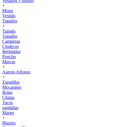
Vestidos y monos
+
Mono
Vestido
Tapados
+
Tapado
Tapados
Camperas
Chalecos
Bermudas
Poncho
Marcas
+
Aurora Alfonso
+
Zapatillas
Mocasines
Botas
Chatas
Tacos
sandalias
Margo
+
Blazers