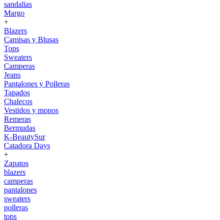
sandalias
Margo
+
Blazers
Camisas y Blusas
Tops
Sweaters
Camperas
Jeans
Pantalones y Polleras
Tapados
Chalecos
Vestidos y monos
Remeras
Bermudas
K-BeautySur
Catadora Days
+
Zapatos
blazers
camperas
pantalones
sweaters
polleras
tops