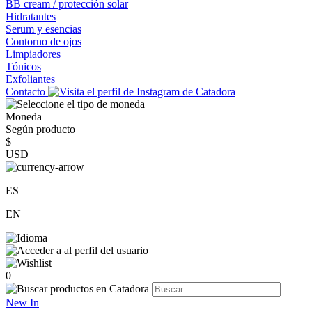
BB cream / protección solar
Hidratantes
Serum y esencias
Contorno de ojos
Limpiadores
Tónicos
Exfoliantes
Contacto
Moneda
Según producto
$
USD
ES
EN
0
New In