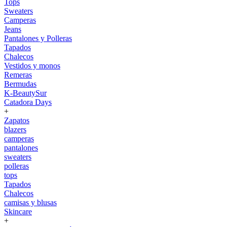
Tops
Sweaters
Camperas
Jeans
Pantalones y Polleras
Tapados
Chalecos
Vestidos y monos
Remeras
Bermudas
K-BeautySur
Catadora Days
+
Zapatos
blazers
camperas
pantalones
sweaters
polleras
tops
Tapados
Chalecos
camisas y blusas
Skincare
+