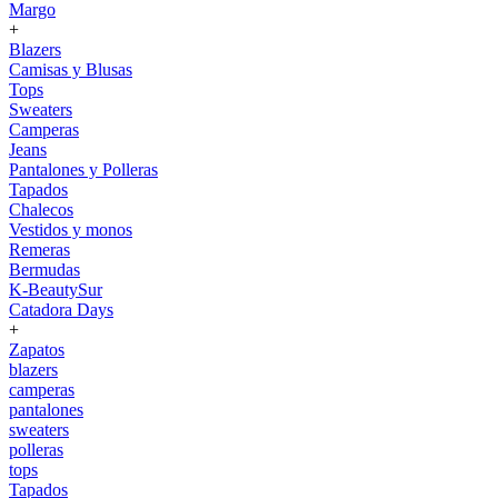
Margo
+
Blazers
Camisas y Blusas
Tops
Sweaters
Camperas
Jeans
Pantalones y Polleras
Tapados
Chalecos
Vestidos y monos
Remeras
Bermudas
K-BeautySur
Catadora Days
+
Zapatos
blazers
camperas
pantalones
sweaters
polleras
tops
Tapados