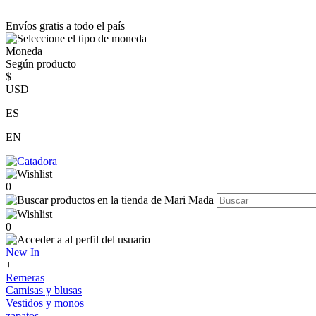
Envíos gratis a todo el país
Moneda
Según producto
$
USD
ES
EN
0
0
New In
+
Remeras
Camisas y blusas
Vestidos y monos
zapatos