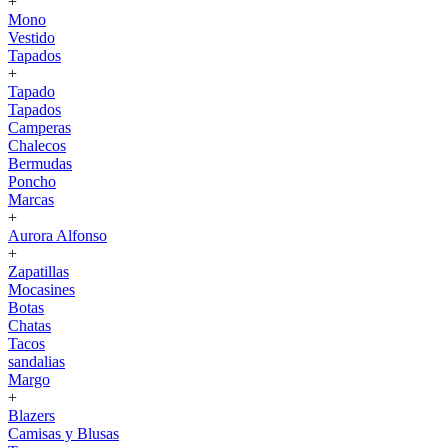
+
Mono
Vestido
Tapados
+
Tapado
Tapados
Camperas
Chalecos
Bermudas
Poncho
Marcas
+
Aurora Alfonso
+
Zapatillas
Mocasines
Botas
Chatas
Tacos
sandalias
Margo
+
Blazers
Camisas y Blusas