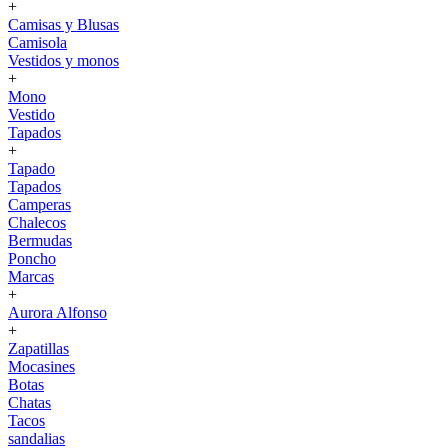
+
Camisas y Blusas
Camisola
Vestidos y monos
+
Mono
Vestido
Tapados
+
Tapado
Tapados
Camperas
Chalecos
Bermudas
Poncho
Marcas
+
Aurora Alfonso
+
Zapatillas
Mocasines
Botas
Chatas
Tacos
sandalias