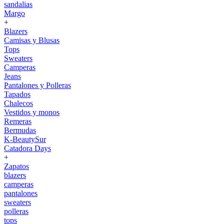
sandalias
Margo
+
Blazers
Camisas y Blusas
Tops
Sweaters
Camperas
Jeans
Pantalones y Polleras
Tapados
Chalecos
Vestidos y monos
Remeras
Bermudas
K-BeautySur
Catadora Days
+
Zapatos
blazers
camperas
pantalones
sweaters
polleras
tops