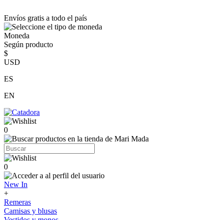
Envíos gratis a todo el país
Moneda
Según producto
$
USD
ES
EN
0
0
New In
+
Remeras
Camisas y blusas
Vestidos y monos