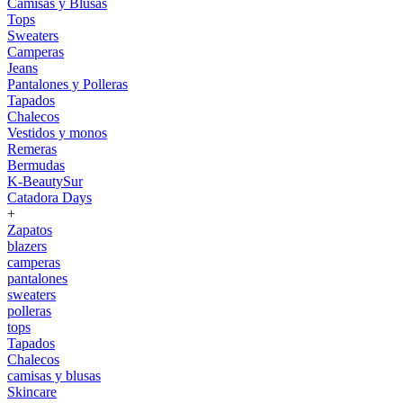
Camisas y Blusas
Tops
Sweaters
Camperas
Jeans
Pantalones y Polleras
Tapados
Chalecos
Vestidos y monos
Remeras
Bermudas
K-BeautySur
Catadora Days
+
Zapatos
blazers
camperas
pantalones
sweaters
polleras
tops
Tapados
Chalecos
camisas y blusas
Skincare