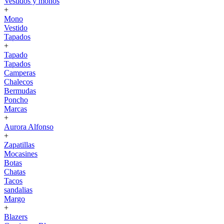
Vestidos y monos
+
Mono
Vestido
Tapados
+
Tapado
Tapados
Camperas
Chalecos
Bermudas
Poncho
Marcas
+
Aurora Alfonso
+
Zapatillas
Mocasines
Botas
Chatas
Tacos
sandalias
Margo
+
Blazers