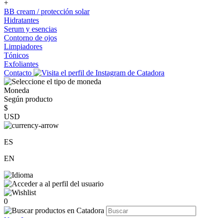
+
BB cream / protección solar
Hidratantes
Serum y esencias
Contorno de ojos
Limpiadores
Tónicos
Exfoliantes
Contacto
Moneda
Según producto
$
USD
ES
EN
0