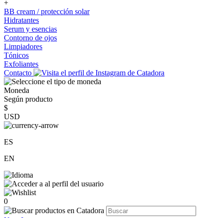
+
BB cream / protección solar
Hidratantes
Serum y esencias
Contorno de ojos
Limpiadores
Tónicos
Exfoliantes
Contacto
Moneda
Según producto
$
USD
ES
EN
0