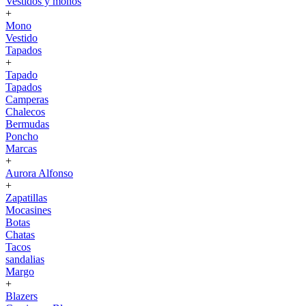
Vestidos y monos
+
Mono
Vestido
Tapados
+
Tapado
Tapados
Camperas
Chalecos
Bermudas
Poncho
Marcas
+
Aurora Alfonso
+
Zapatillas
Mocasines
Botas
Chatas
Tacos
sandalias
Margo
+
Blazers