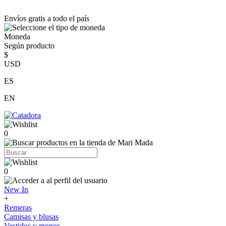
Envíos gratis a todo el país
Moneda
Según producto
$
USD
ES
EN
0
0
New In
+
Remeras
Camisas y blusas
Vestidos y monos