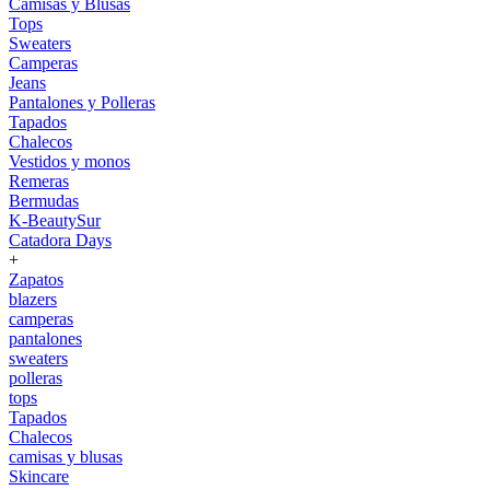
Camisas y Blusas
Tops
Sweaters
Camperas
Jeans
Pantalones y Polleras
Tapados
Chalecos
Vestidos y monos
Remeras
Bermudas
K-BeautySur
Catadora Days
+
Zapatos
blazers
camperas
pantalones
sweaters
polleras
tops
Tapados
Chalecos
camisas y blusas
Skincare