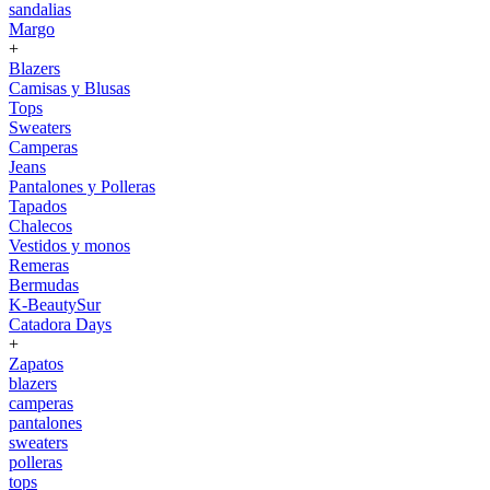
sandalias
Margo
+
Blazers
Camisas y Blusas
Tops
Sweaters
Camperas
Jeans
Pantalones y Polleras
Tapados
Chalecos
Vestidos y monos
Remeras
Bermudas
K-BeautySur
Catadora Days
+
Zapatos
blazers
camperas
pantalones
sweaters
polleras
tops