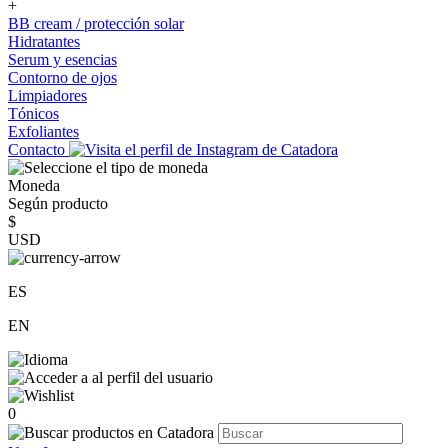
+
BB cream / protección solar
Hidratantes
Serum y esencias
Contorno de ojos
Limpiadores
Tónicos
Exfoliantes
Contacto
Moneda
Según producto
$
USD
ES
EN
0