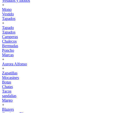
Vestidos y monos
+
Mono
Vestido
Tapados
+
Tapado
Tapados
Camperas
Chalecos
Bermudas
Poncho
Marcas
+
Aurora Alfonso
+
Zapatillas
Mocasines
Botas
Chatas
Tacos
sandalias
Margo
+
Blazers