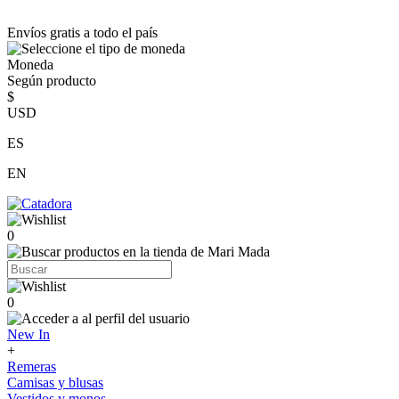
Envíos gratis a todo el país
Moneda
Según producto
$
USD
ES
EN
0
0
New In
+
Remeras
Camisas y blusas
Vestidos y monos