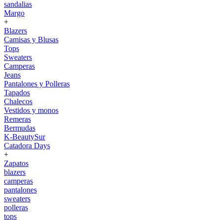
sandalias
Margo
+
Blazers
Camisas y Blusas
Tops
Sweaters
Camperas
Jeans
Pantalones y Polleras
Tapados
Chalecos
Vestidos y monos
Remeras
Bermudas
K-BeautySur
Catadora Days
+
Zapatos
blazers
camperas
pantalones
sweaters
polleras
tops