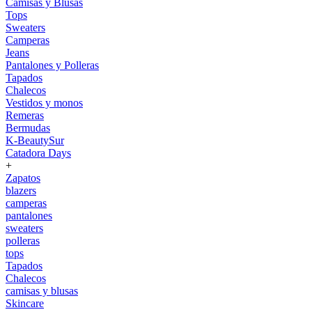
Camisas y Blusas
Tops
Sweaters
Camperas
Jeans
Pantalones y Polleras
Tapados
Chalecos
Vestidos y monos
Remeras
Bermudas
K-BeautySur
Catadora Days
+
Zapatos
blazers
camperas
pantalones
sweaters
polleras
tops
Tapados
Chalecos
camisas y blusas
Skincare