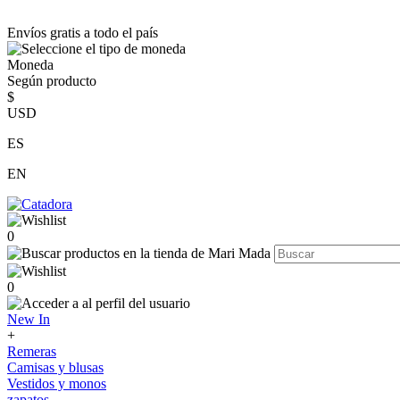
Envíos gratis a todo el país
Moneda
Según producto
$
USD
ES
EN
0
0
New In
+
Remeras
Camisas y blusas
Vestidos y monos
zapatos