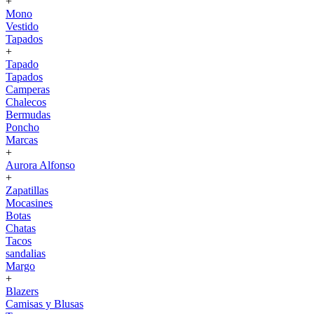
+
Mono
Vestido
Tapados
+
Tapado
Tapados
Camperas
Chalecos
Bermudas
Poncho
Marcas
+
Aurora Alfonso
+
Zapatillas
Mocasines
Botas
Chatas
Tacos
sandalias
Margo
+
Blazers
Camisas y Blusas