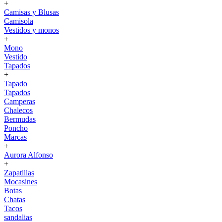
+
Camisas y Blusas
Camisola
Vestidos y monos
+
Mono
Vestido
Tapados
+
Tapado
Tapados
Camperas
Chalecos
Bermudas
Poncho
Marcas
+
Aurora Alfonso
+
Zapatillas
Mocasines
Botas
Chatas
Tacos
sandalias