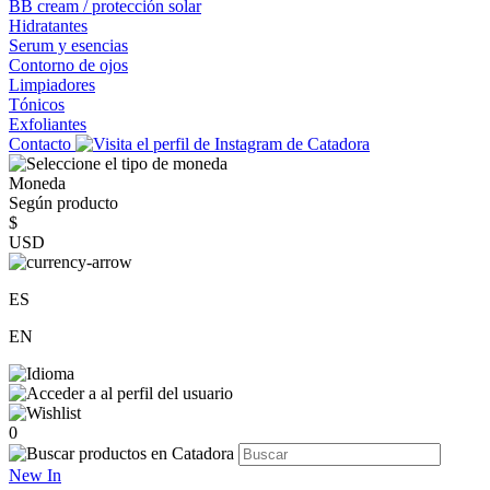
BB cream / protección solar
Hidratantes
Serum y esencias
Contorno de ojos
Limpiadores
Tónicos
Exfoliantes
Contacto
Moneda
Según producto
$
USD
ES
EN
0
New In