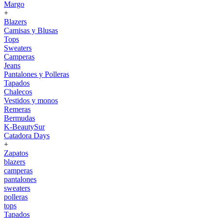
Margo
+
Blazers
Camisas y Blusas
Tops
Sweaters
Camperas
Jeans
Pantalones y Polleras
Tapados
Chalecos
Vestidos y monos
Remeras
Bermudas
K-BeautySur
Catadora Days
+
Zapatos
blazers
camperas
pantalones
sweaters
polleras
tops
Tapados