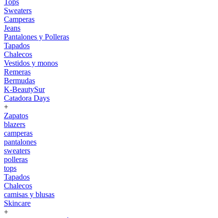
Tops
Sweaters
Camperas
Jeans
Pantalones y Polleras
Tapados
Chalecos
Vestidos y monos
Remeras
Bermudas
K-BeautySur
Catadora Days
+
Zapatos
blazers
camperas
pantalones
sweaters
polleras
tops
Tapados
Chalecos
camisas y blusas
Skincare
+