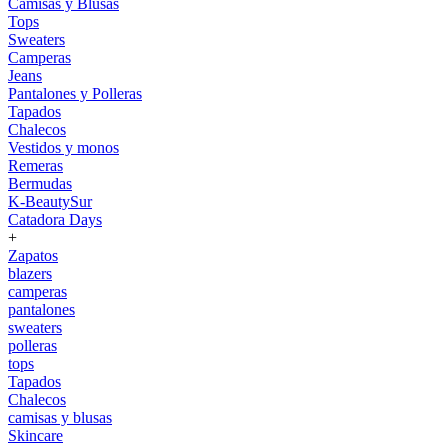
Camisas y Blusas
Tops
Sweaters
Camperas
Jeans
Pantalones y Polleras
Tapados
Chalecos
Vestidos y monos
Remeras
Bermudas
K-BeautySur
Catadora Days
+
Zapatos
blazers
camperas
pantalones
sweaters
polleras
tops
Tapados
Chalecos
camisas y blusas
Skincare