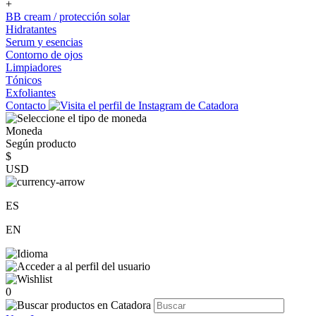
+
BB cream / protección solar
Hidratantes
Serum y esencias
Contorno de ojos
Limpiadores
Tónicos
Exfoliantes
Contacto
Moneda
Según producto
$
USD
ES
EN
0