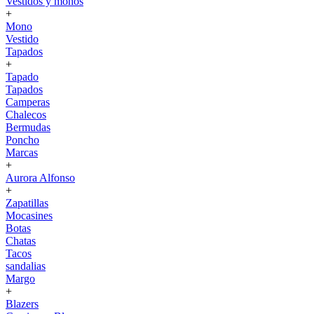
Vestidos y monos
+
Mono
Vestido
Tapados
+
Tapado
Tapados
Camperas
Chalecos
Bermudas
Poncho
Marcas
+
Aurora Alfonso
+
Zapatillas
Mocasines
Botas
Chatas
Tacos
sandalias
Margo
+
Blazers