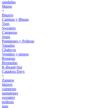
sandalias
Margo
+
Blazers
Camisas y Blusas
Tops
Sweaters
Camperas
Jeans
Pantalones y Polleras
Tapados
Chalecos
Vestidos y monos
Remeras
Bermudas
K-BeautySur
Catadora Days
+
Zapatos
blazers
camperas
pantalones
sweaters
polleras
tops