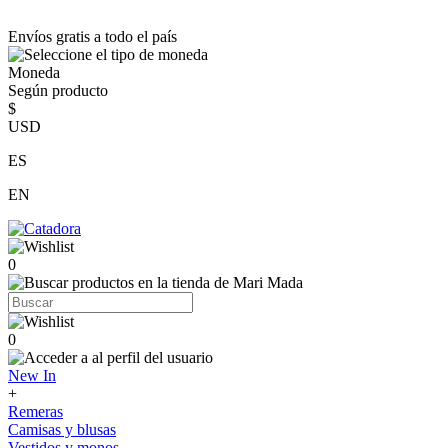
Envíos gratis a todo el país
Moneda
Según producto
$
USD
ES
EN
0
0
New In
+
Remeras
Camisas y blusas
Vestidos y monos