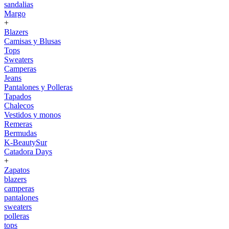
sandalias
Margo
+
Blazers
Camisas y Blusas
Tops
Sweaters
Camperas
Jeans
Pantalones y Polleras
Tapados
Chalecos
Vestidos y monos
Remeras
Bermudas
K-BeautySur
Catadora Days
+
Zapatos
blazers
camperas
pantalones
sweaters
polleras
tops