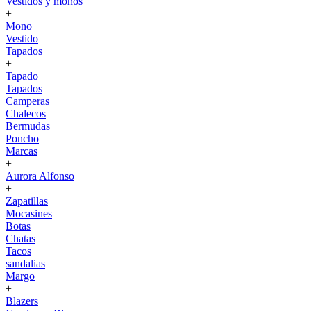
Vestidos y monos
+
Mono
Vestido
Tapados
+
Tapado
Tapados
Camperas
Chalecos
Bermudas
Poncho
Marcas
+
Aurora Alfonso
+
Zapatillas
Mocasines
Botas
Chatas
Tacos
sandalias
Margo
+
Blazers