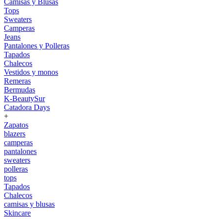
Camisas y Blusas
Tops
Sweaters
Camperas
Jeans
Pantalones y Polleras
Tapados
Chalecos
Vestidos y monos
Remeras
Bermudas
K-BeautySur
Catadora Days
+
Zapatos
blazers
camperas
pantalones
sweaters
polleras
tops
Tapados
Chalecos
camisas y blusas
Skincare