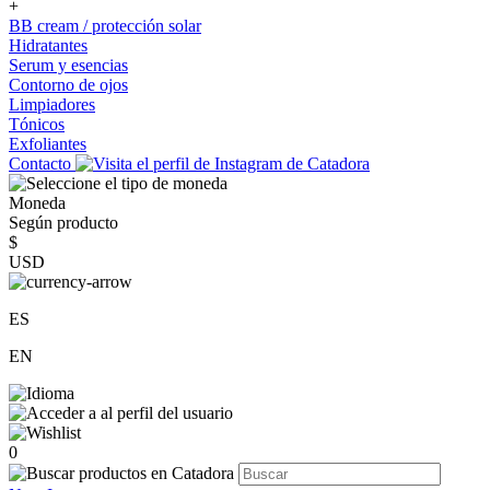
+
BB cream / protección solar
Hidratantes
Serum y esencias
Contorno de ojos
Limpiadores
Tónicos
Exfoliantes
Contacto
Moneda
Según producto
$
USD
ES
EN
0