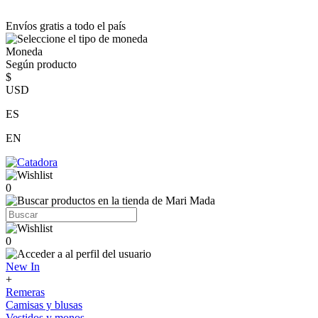
Envíos gratis a todo el país
Moneda
Según producto
$
USD
ES
EN
0
0
New In
+
Remeras
Camisas y blusas
Vestidos y monos