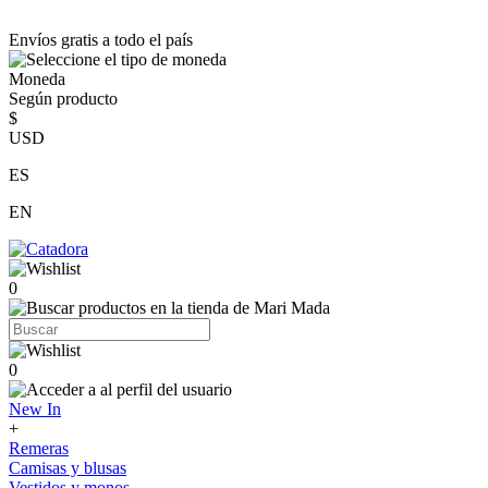
Envíos gratis a todo el país
Moneda
Según producto
$
USD
ES
EN
0
0
New In
+
Remeras
Camisas y blusas
Vestidos y monos