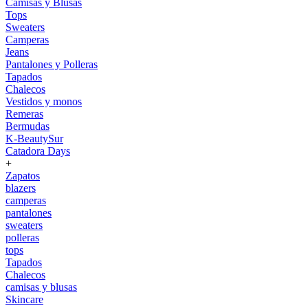
Camisas y Blusas
Tops
Sweaters
Camperas
Jeans
Pantalones y Polleras
Tapados
Chalecos
Vestidos y monos
Remeras
Bermudas
K-BeautySur
Catadora Days
+
Zapatos
blazers
camperas
pantalones
sweaters
polleras
tops
Tapados
Chalecos
camisas y blusas
Skincare