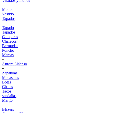
Vestidos y monos
+
Mono
Vestido
Tapados
+
Tapado
Tapados
Camperas
Chalecos
Bermudas
Poncho
Marcas
+
Aurora Alfonso
+
Zapatillas
Mocasines
Botas
Chatas
Tacos
sandalias
Margo
+
Blazers