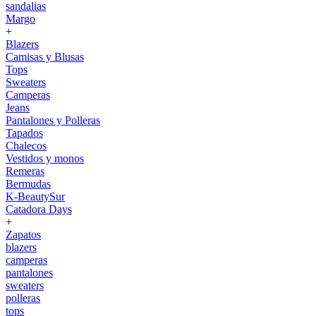
sandalias
Margo
+
Blazers
Camisas y Blusas
Tops
Sweaters
Camperas
Jeans
Pantalones y Polleras
Tapados
Chalecos
Vestidos y monos
Remeras
Bermudas
K-BeautySur
Catadora Days
+
Zapatos
blazers
camperas
pantalones
sweaters
polleras
tops