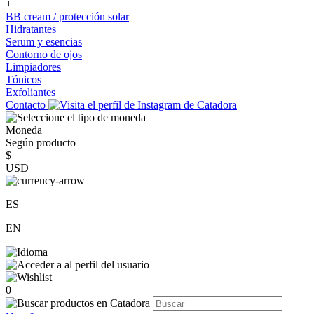
+
BB cream / protección solar
Hidratantes
Serum y esencias
Contorno de ojos
Limpiadores
Tónicos
Exfoliantes
Contacto
Moneda
Según producto
$
USD
ES
EN
0