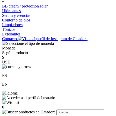
+
BB cream / protección solar
Hidratantes
Serum y esencias
Contorno de ojos
Limpiadores
Tónicos
Exfoliantes
Contacto
Moneda
Según producto
$
USD
ES
EN
0