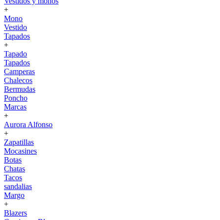
Vestidos y monos
+
Mono
Vestido
Tapados
+
Tapado
Tapados
Camperas
Chalecos
Bermudas
Poncho
Marcas
+
Aurora Alfonso
+
Zapatillas
Mocasines
Botas
Chatas
Tacos
sandalias
Margo
+
Blazers