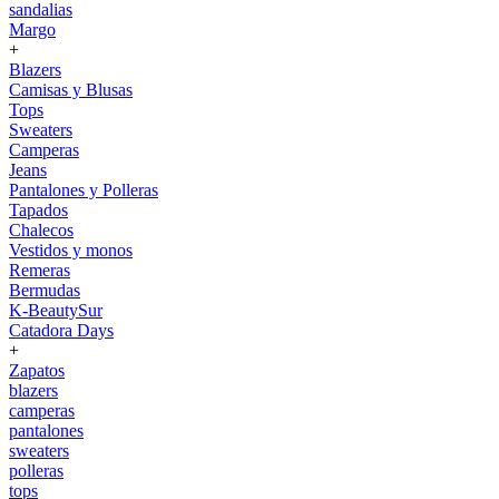
sandalias
Margo
+
Blazers
Camisas y Blusas
Tops
Sweaters
Camperas
Jeans
Pantalones y Polleras
Tapados
Chalecos
Vestidos y monos
Remeras
Bermudas
K-BeautySur
Catadora Days
+
Zapatos
blazers
camperas
pantalones
sweaters
polleras
tops