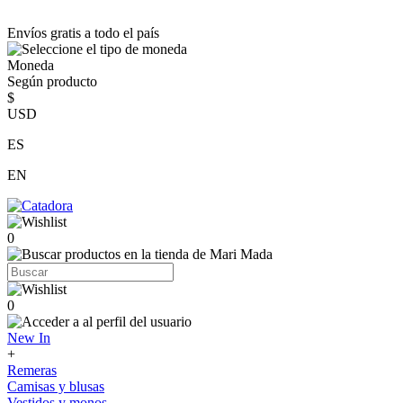
Envíos gratis a todo el país
Moneda
Según producto
$
USD
ES
EN
0
0
New In
+
Remeras
Camisas y blusas
Vestidos y monos