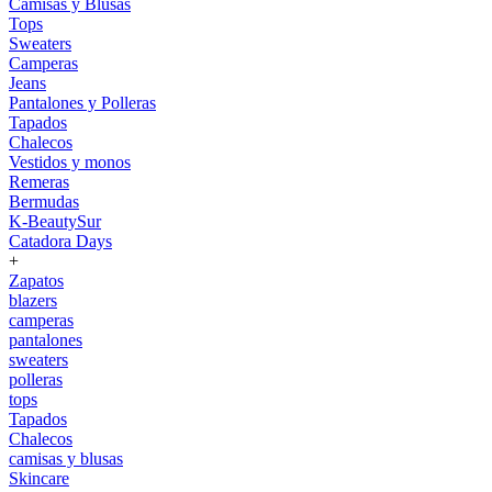
Camisas y Blusas
Tops
Sweaters
Camperas
Jeans
Pantalones y Polleras
Tapados
Chalecos
Vestidos y monos
Remeras
Bermudas
K-BeautySur
Catadora Days
+
Zapatos
blazers
camperas
pantalones
sweaters
polleras
tops
Tapados
Chalecos
camisas y blusas
Skincare