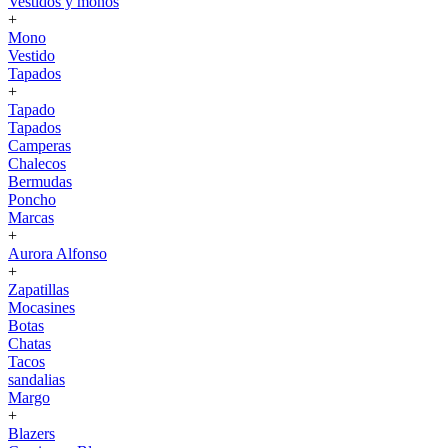
Vestidos y monos
+
Mono
Vestido
Tapados
+
Tapado
Tapados
Camperas
Chalecos
Bermudas
Poncho
Marcas
+
Aurora Alfonso
+
Zapatillas
Mocasines
Botas
Chatas
Tacos
sandalias
Margo
+
Blazers