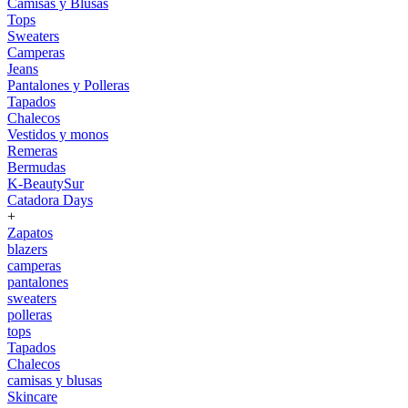
Camisas y Blusas
Tops
Sweaters
Camperas
Jeans
Pantalones y Polleras
Tapados
Chalecos
Vestidos y monos
Remeras
Bermudas
K-BeautySur
Catadora Days
+
Zapatos
blazers
camperas
pantalones
sweaters
polleras
tops
Tapados
Chalecos
camisas y blusas
Skincare