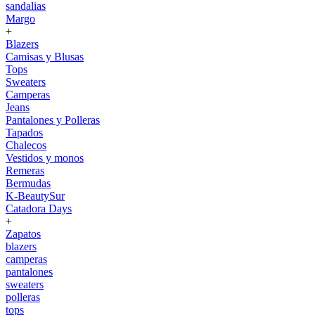
sandalias
Margo
+
Blazers
Camisas y Blusas
Tops
Sweaters
Camperas
Jeans
Pantalones y Polleras
Tapados
Chalecos
Vestidos y monos
Remeras
Bermudas
K-BeautySur
Catadora Days
+
Zapatos
blazers
camperas
pantalones
sweaters
polleras
tops