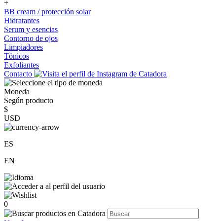
+
BB cream / protección solar
Hidratantes
Serum y esencias
Contorno de ojos
Limpiadores
Tónicos
Exfoliantes
Contacto
Moneda
Según producto
$
USD
ES
EN
0