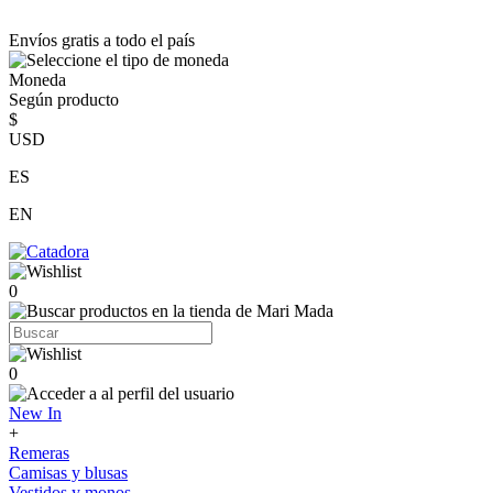
Envíos gratis a todo el país
Moneda
Según producto
$
USD
ES
EN
0
0
New In
+
Remeras
Camisas y blusas
Vestidos y monos