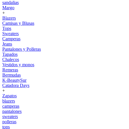
sandalias
Margo
+
Blazers
Camisas y Blusas
Tops
Sweaters
Camperas
Jeans
Pantalones y Polleras
Tapados
Chalecos
Vestidos y monos
Remeras
Bermudas
K-BeautySur
Catadora Days
+
Zapatos
blazers
camperas
pantalones
sweaters
polleras
tops