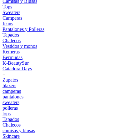
Camisas y Blusas
Tops
Sweaters
Camperas
Jeans
Pantalones y Polleras
Tapados
Chalecos
Vestidos y monos
Remeras
Bermudas
K-BeautySur
Catadora Days
+
Zapatos
blazers
camperas
pantalones
sweaters
polleras
tops
Tapados
Chalecos
camisas y blusas
Skincare