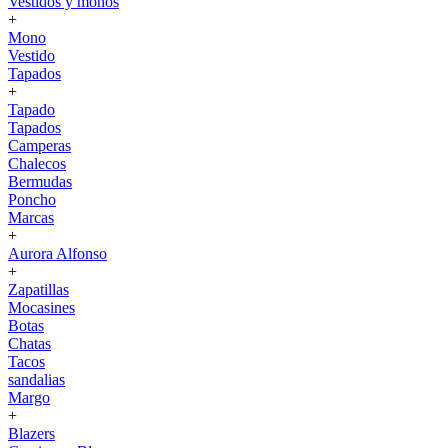
Vestidos y monos
+
Mono
Vestido
Tapados
+
Tapado
Tapados
Camperas
Chalecos
Bermudas
Poncho
Marcas
+
Aurora Alfonso
+
Zapatillas
Mocasines
Botas
Chatas
Tacos
sandalias
Margo
+
Blazers