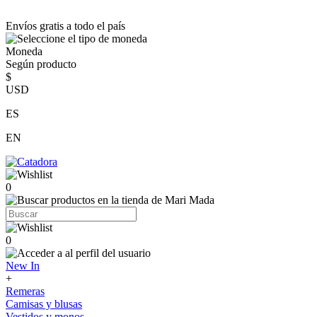
Envíos gratis a todo el país
Moneda
Según producto
$
USD
ES
EN
0
0
New In
+
Remeras
Camisas y blusas
Vestidos y monos