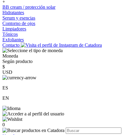
+
BB cream / protección solar
Hidratantes
Serum y esencias
Contorno de ojos
Limpiadores
Tónicos
Exfoliantes
Contacto
Moneda
Según producto
$
USD
ES
EN
0