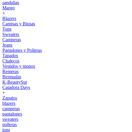
sandalias
Margo
+
Blazers
Camisas y Blusas
Tops
Sweaters
Camperas
Jeans
Pantalones y Polleras
Tapados
Chalecos
Vestidos y monos
Remeras
Bermudas
K-BeautySur
Catadora Days
+
Zapatos
blazers
camperas
pantalones
sweaters
polleras
tops