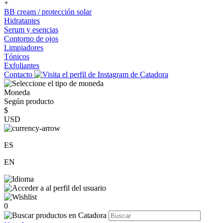
+
BB cream / protección solar
Hidratantes
Serum y esencias
Contorno de ojos
Limpiadores
Tónicos
Exfoliantes
Contacto
Moneda
Según producto
$
USD
ES
EN
0