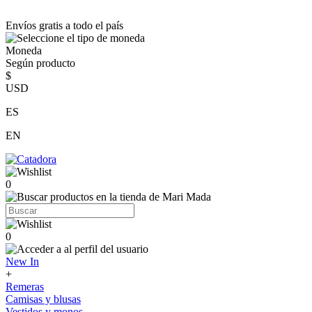
Envíos gratis a todo el país
Moneda
Según producto
$
USD
ES
EN
0
0
New In
+
Remeras
Camisas y blusas
Vestidos y monos