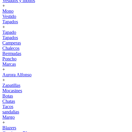
Vestidos y monos
+
Mono
Vestido
Tapados
+
Tapado
Tapados
Camperas
Chalecos
Bermudas
Poncho
Marcas
+
Aurora Alfonso
+
Zapatillas
Mocasines
Botas
Chatas
Tacos
sandalias
Margo
+
Blazers