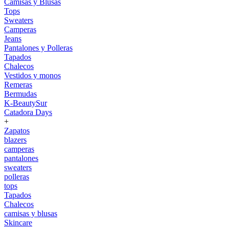
Camisas y Blusas
Tops
Sweaters
Camperas
Jeans
Pantalones y Polleras
Tapados
Chalecos
Vestidos y monos
Remeras
Bermudas
K-BeautySur
Catadora Days
+
Zapatos
blazers
camperas
pantalones
sweaters
polleras
tops
Tapados
Chalecos
camisas y blusas
Skincare