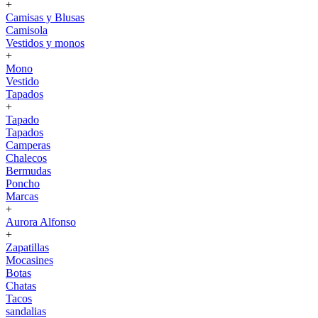
+
Camisas y Blusas
Camisola
Vestidos y monos
+
Mono
Vestido
Tapados
+
Tapado
Tapados
Camperas
Chalecos
Bermudas
Poncho
Marcas
+
Aurora Alfonso
+
Zapatillas
Mocasines
Botas
Chatas
Tacos
sandalias