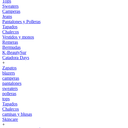
Tops
Sweaters
Camperas
Jeans
Pantalones y Polleras
Tapados
Chalecos
Vestidos y monos
Remeras
Bermudas
K-BeautySur
Catadora Days
+
Zapatos
blazers
camperas
pantalones
sweaters
polleras
tops
Tapados
Chalecos
camisas y blusas
Skincare
+