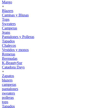
Margo
+
Blazers
Camisas y Blusas
Tops
Sweaters
Camperas
Jeans
Pantalones y Polleras
Tapados
Chalecos
Vestidos y monos
Remeras
Bermudas
K-BeautySur
Catadora Days
+
Zapatos
blazers
camperas
pantalones
sweaters
polleras
tops
Tapados