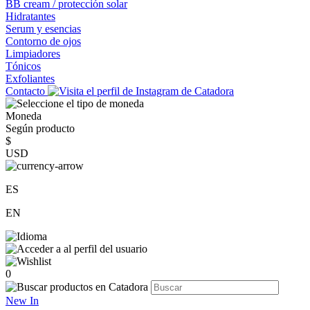
BB cream / protección solar
Hidratantes
Serum y esencias
Contorno de ojos
Limpiadores
Tónicos
Exfoliantes
Contacto
Moneda
Según producto
$
USD
ES
EN
0
New In