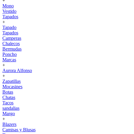
+
Mono
Vestido
Tapados
+
Tapado
Tapados
Camperas
Chalecos
Bermudas
Poncho
Marcas
+
Aurora Alfonso
+
Zapatillas
Mocasines
Botas
Chatas
Tacos
sandalias
Margo
+
Blazers
Camisas y Blusas