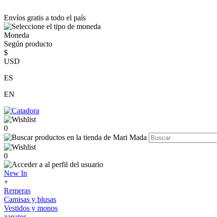
Envíos gratis a todo el país
Moneda
Según producto
$
USD
ES
EN
0
0
New In
+
Remeras
Camisas y blusas
Vestidos y monos
zapatos